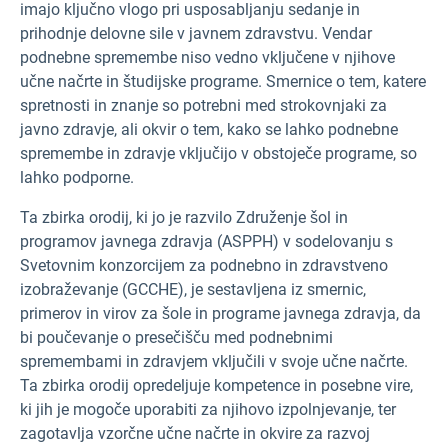
imajo ključno vlogo pri usposabljanju sedanje in
prihodnje delovne sile v javnem zdravstvu. Vendar
podnebne spremembe niso vedno
vključene v njihove
učne načrte in študijske programe. Smernice o tem, katere
spretnosti in znanje so potrebni med strokovnjaki za
javno zdravje, ali okvir o tem, kako se lahko podnebne
spremembe in zdravje vključijo v obstoječe programe, so
lahko podporne.
Ta zbirka orodij, ki jo je razvilo Združenje šol in
programov javnega zdravja (ASPPH) v sodelovanju s
Svetovnim konzorcijem za podnebno in zdravstveno
izobraževanje (GCCHE), je sestavljena iz smernic,
primerov in virov za šole in programe javnega zdravja, da
bi poučevanje o presečišču med podnebnimi
spremembami in zdravjem vključili v svoje učne načrte.
Ta zbirka orodij opredeljuje kompetence in posebne vire,
ki jih je mogoče uporabiti za njihovo izpolnjevanje, ter
zagotavlja vzorčne učne načrte in okvire za razvoj