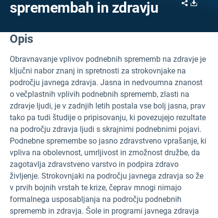
Share
Downl
spremembah in zdravju
Opis
Obravnavanje vplivov podnebnih sprememb na zdravje je
ključni nabor znanj in spretnosti za strokovnjake na
področju javnega zdravja. Jasna in nedvoumna znanost
o večplastnih vplivih podnebnih sprememb, zlasti na
zdravje ljudi, je v zadnjih letih postala vse bolj jasna, prav
tako pa tudi študije o pripisovanju, ki povezujejo rezultate
na področju zdravja ljudi s skrajnimi podnebnimi pojavi.
Podnebne spremembe so jasno zdravstveno vprašanje, ki
vpliva na obolevnost, umrljivost in zmožnost družbe, da
zagotavlja zdravstveno varstvo in podpira zdravo
življenje. Strokovnjaki na področju javnega zdravja so že
v prvih bojnih vrstah te krize, čeprav mnogi nimajo
formalnega usposabljanja na področju podnebnih
sprememb in zdravja. Šole in programi javnega zdravja