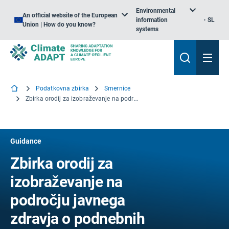
Environmental
An official website of the European
information
SL
Union | How do you know?
systems
Podatkovna zbirka
Smernice
Zbirka orodij za izobraževanje na področju javnega zdravja o podnebnih spremembah in zdravju
Guidance
Zbirka orodij za
izobraževanje na
področju javnega
zdravja o podnebnih