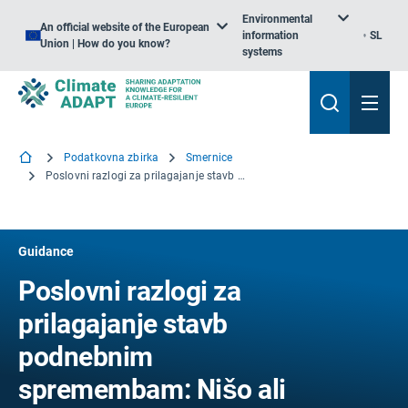
Environmental
An official website of the European
information
SL
Union | How do you know?
systems
Podatkovna zbirka
Smernice
Poslovni razlogi za prilagajanje stavb podnebnim spremembam: Nišo ali mainstream?
Guidance
Poslovni razlogi za
prilagajanje stavb
podnebnim
spremembam: Nišo ali