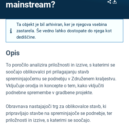
Share
Downl
mainstream?
Ta objekt je bil arhiviran, ker je njegova vsebina
zastarela. Še vedno lahko dostopate do njega kot
dediščine.
Opis
To poročilo analizira priložnosti in izzive, s katerimi se
soočajo oblikovalci pri prilagajanju stavb
spreminjajočemu se podnebju v Združenem kraljestvu.
Vključuje orodja in koncepte o tem, kako vključiti
podnebne spremembe v gradbene projekte.
Obravnava nastajajoči trg za oblikovalce stavb, ki
pripravljajo stavbe na spreminjajoče se podnebje, ter
priložnosti in izzive, s katerimi se soočajo.