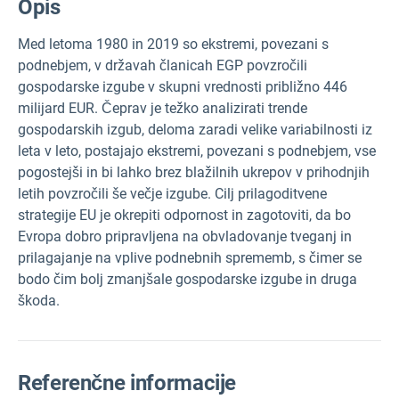
Opis
Med letoma 1980 in 2019 so ekstremi, povezani s
podnebjem, v državah članicah EGP povzročili
gospodarske izgube v skupni vrednosti približno 446
milijard EUR. Čeprav je težko analizirati trende
gospodarskih izgub, deloma zaradi velike variabilnosti iz
leta v leto, postajajo ekstremi, povezani s podnebjem, vse
pogostejši in bi lahko brez blažilnih ukrepov v prihodnjih
letih povzročili še večje izgube. Cilj prilagoditvene
strategije EU je okrepiti odpornost in zagotoviti, da bo
Evropa dobro pripravljena na obvladovanje tveganj in
prilagajanje na vplive podnebnih sprememb, s čimer se
bodo čim bolj zmanjšale gospodarske izgube in druga
škoda.
Referenčne informacije