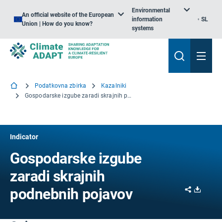
Environmental
An official website of the European
information
SL
Union | How do you know?
systems
Podatkovna zbirka
Kazalniki
Gospodarske izgube zaradi skrajnih podnebnih pojavov
Indicator
Gospodarske izgube
zaradi skrajnih
Share
Downl
podnebnih pojavov