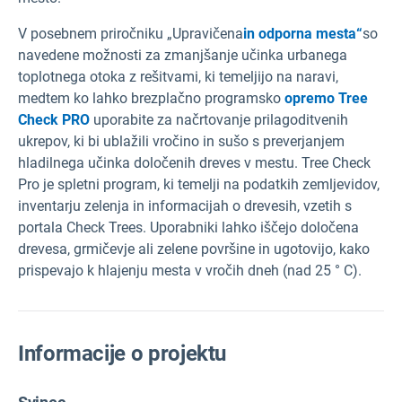
V posebnem priročniku „Upravičena
in odporna mesta“
so
navedene možnosti za zmanjšanje učinka urbanega
toplotnega otoka z rešitvami, ki temeljijo na naravi,
medtem ko lahko brezplačno programsko
opremo Tree
Check PRO
uporabite za načrtovanje prilagoditvenih
ukrepov, ki bi ublažili vročino in sušo s preverjanjem
hladilnega učinka določenih dreves v mestu. Tree Check
Pro je spletni program, ki temelji na podatkih zemljevidov,
inventarju zelenja in informacijah o drevesih, vzetih s
portala Check Trees. Uporabniki lahko iščejo določena
drevesa, grmičevje ali zelene površine in ugotovijo, kako
prispevajo k hlajenju mesta v vročih dneh (nad 25 ° C).
Informacije o projektu