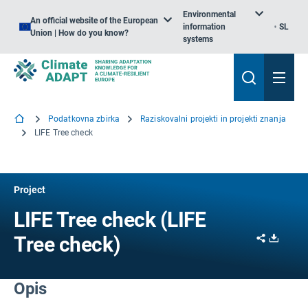
Environmental
An official website of the European
information
SL
Union | How do you know?
systems
Podatkovna zbirka
Raziskovalni projekti in projekti znanja
LIFE Tree check
Project
LIFE Tree check (LIFE
Share
Downl
Tree check)
Opis