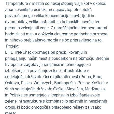
Temperature v mestih so nekaj stopinj višje kot v okolici.
Znanstveniki ta učinek imenujejo „toplotni otok“,
povzroča pa ga velika koncentracija stavb, ljudi in
avtomobilov, veliko asfaltnih in betonskih površin ter
premalo zelenja ali vode. Z naraščajočimi temperaturami
bodo zlasti mesta doživela ekstremne podnebne razmere
in njihovo prebivalstvo morda ne bo pripravljeno na to.
Projekt
LIFE Tree Check pomaga pri preoblikovanju in
prilagajanju naših mest s poudarkom na območju Srednje
Evrope ter zagotavlja smernice in tehnologijo za
izboljšanje in povečanje zelene infrastrukture v
sodelujočih državah. Osem pilotnih mest (Praga, Brno,
Ostrava, Pilsen, Walbrzych, Budimpešta, Presov, Košice) v
štirih sodelujočih državah: Češka, Slovaška, Madžarska
in Poljska se usmerjajo v krepitev in izboljšanje svoje
zelene infrastrukture s kombinacijo spletnih in nespletnih
orodij, ki bodo omogočila prilagojeno rešitev za vsako
mesto.