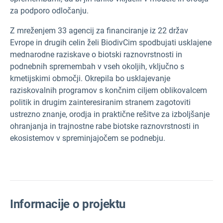
za podporo odločanju.
Z mreženjem 33 agencij za financiranje iz 22 držav
Evrope in drugih celin želi BiodivCim spodbujati usklajene
mednarodne raziskave o biotski raznovrstnosti in
podnebnih spremembah v vseh okoljih, vključno s
kmetijskimi območji. Okrepila bo usklajevanje
raziskovalnih programov s končnim ciljem oblikovalcem
politik in drugim zainteresiranim stranem zagotoviti
ustrezno znanje, orodja in praktične rešitve za izboljšanje
ohranjanja in trajnostne rabe biotske raznovrstnosti in
ekosistemov v spreminjajočem se podnebju.
Informacije o projektu