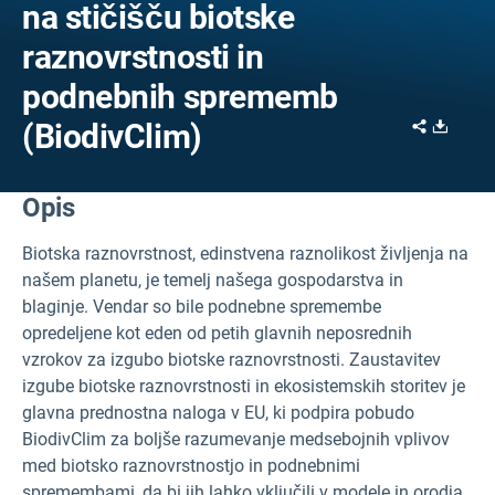
na stičišču biotske
raznovrstnosti in
podnebnih sprememb
Share
Downl
(BiodivClim)
Opis
Biotska raznovrstnost, edinstvena raznolikost življenja na
našem planetu, je temelj našega gospodarstva in
blaginje. Vendar so bile podnebne spremembe
opredeljene kot eden od petih glavnih neposrednih
vzrokov za izgubo biotske raznovrstnosti. Zaustavitev
izgube biotske raznovrstnosti in ekosistemskih storitev je
glavna prednostna naloga v EU, ki podpira pobudo
BiodivClim za boljše razumevanje medsebojnih vplivov
med biotsko raznovrstnostjo in podnebnimi
spremembami, da bi jih lahko vključili v modele in orodja