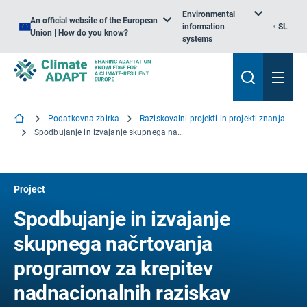
Environmental
An official website of the European
information
SL
Union | How do you know?
systems
Podatkovna zbirka
Raziskovalni projekti in projekti znanja
Spodbujanje in izvajanje skupnega načrtovanja programov za krepitev nadnacionalnih raziskav na stičišču biotske raznovrstnosti in podnebnih sprememb
Project
Spodbujanje in izvajanje
skupnega načrtovanja
programov za krepitev
nadnacionalnih raziskav