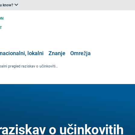
ou know?
nacionalni, lokalni
Znanje
Omrežja
Globalni pregled raziskav o učinkovitih strategijah zagovorništva in komuniciranja na stičišču podnebnih sprememb in zdravja
raziskav o učinkovitih