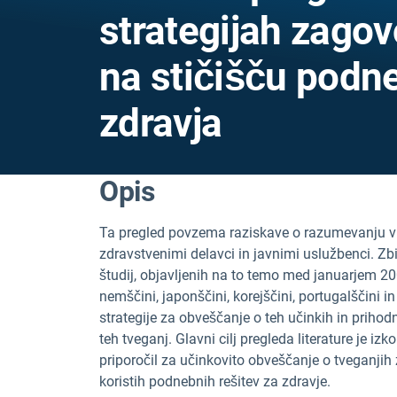
strategijah zagov
na stičišču podn
zdravja
Opis
Ta pregled povzema raziskave o razumevanju v
zdravstvenimi delavci in javnimi uslužbenci. Zb
študij, objavljenih na to temo med januarjem 2000
nemščini, japonščini, korejščini, portugalščini i
strategije za obveščanje o teh učinkih in prihod
teh tveganj. Glavni cilj pregleda literature je izk
priporočil za učinkovito obveščanje o tveganji
koristih podnebnih rešitev za zdravje.