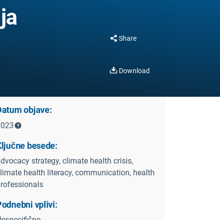
ja
Share
Download
Datum objave:
2023
Ključne besede:
dvocacy strategy, climate health crisis,
limate health literacy, communication, health
rofessionals
odnebni vplivi:
especifično