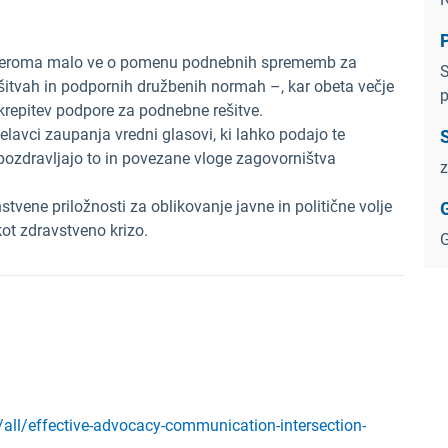
P
azmeroma malo ve o pomenu podnebnih sprememb za
S
ešitvah in podpornih družbenih normah –, kar obeta večje
p
 krepitev podpore za podnebne rešitve.
lavci zaupanja vredni glasovi, ki lahko podajo te
S
 pozdravljajo to in povezane vloge zagovorništva
z
tvene priložnosti za oblikovanje javne in politične volje
ot zdravstveno krizo.
G
ll/effective-advocacy-communication-intersection-