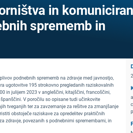
orništva in komuniciran
ebnih sprememb in
plivov podnebnih sprememb na zdravje med javnostjo,
ira ugotovitve 195 strokovno pregledanih raziskovalnih
 in julijem 2023 v angleščini, kitajščini, francoščini,
a
n španščini. V poročilu so opisane tudi učinkovite
c
njih tveganjih ter za zavzemanje za rešitve za zmanjšanje
p
oristiti obstoječe raziskave za opredelitev praktičnih
h za zdravje, povezanih s podnebnimi spremembami, in
P
N