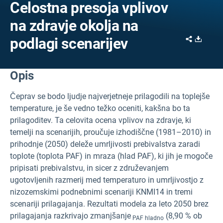
Celostna presoja vplivov
na zdravje okolja na
Share
Downl
podlagi scenarijev
Opis
Čeprav se bodo ljudje najverjetneje prilagodili na toplejše
temperature, je še vedno težko oceniti, kakšna bo ta
prilagoditev. Ta celovita ocena vplivov na zdravje, ki
temelji na scenarijih, proučuje izhodiščne (1981–2010) in
prihodnje (2050) deleže umrljivosti prebivalstva zaradi
toplote (toplota
PAF) in mraza (hlad
PAF), ki jih je mogoče
pripisati prebivalstvu, in sicer z združevanjem
ugotovljenih razmerij med temperaturo in umrljivostjo z
nizozemskimi podnebnimi scenariji KNMI14 in tremi
scenariji prilagajanja. Rezultati modela za leto 2050 brez
prilagajanja razkrivajo zmanjšanje
(8,90 % ob
PAF hladno