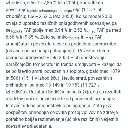
izhodišču; 6,56 %–7,85 % leta 2050), kar odtehta
povečanje
olja (1,15 % ob
toplote primarnega kurilnega
izhodišču; 1,66–2,52 % leta 2050). Ko se model 2050
izvaja z uporabo različnih prilagoditvenih scenarijev, pa
se
PAF giblje med 0,94 % in 2,52 %,
PAF pa med
toplota
hlad
6,56 % in 9,85 %. Zato se lahko
in
PAF
toplota
mraz
zmanjšata in povečata glede na podnebne spremembe
(odvisno od scenarija prilagajanja). Povezana letna
bremena umrljivosti v letu 2050 – ob upoštevanju
naraščajočih temperatur in trenda umrljivosti – kažejo, da
se bo število smrti, povezanih s toploto, gibalo med 1879
in 5061 (1511 v izhodišču), število smrti, povezanih s
prehladom, pa med 13 149 in 19 753 (11 727 v
izhodišču). Rezultati Sodišča jasno kažejo, da so rezultati
modelov močno odvisni ne le od podnebnih scenarijev,
temveč tudi od predpostavk o prilagajanju. Zato je za
pospešitev prihodnjih celovitih presoj vplivov na zdravje
potrebno boljše razumevanje (učinka različnih) verjetnih
scenarijev prilagajanja.