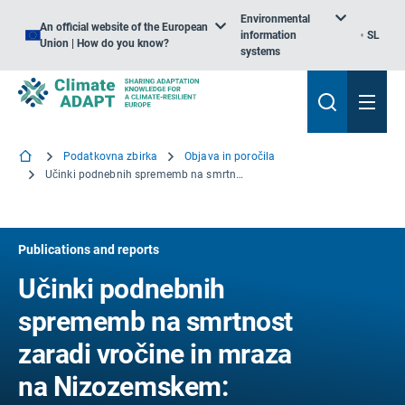
Environmental
An official website of the European
information
SL
Union | How do you know?
systems
Podatkovna zbirka
Objava in poročila
Učinki podnebnih sprememb na smrtnost zaradi vročine in mraza na Nizozemskem: Celostna presoja vplivov na zdravje okolja na podlagi scenarijev
Publications and reports
Učinki podnebnih
sprememb na smrtnost
zaradi vročine in mraza
na Nizozemskem: