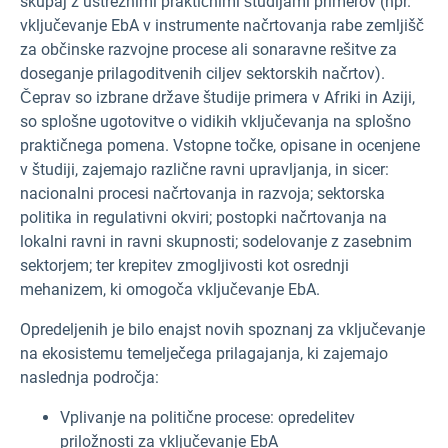
skupaj z ustreznimi praktičnimi študijami primerov (npr.
vključevanje EbA v instrumente načrtovanja rabe zemljišč
za občinske razvojne procese ali sonaravne rešitve za
doseganje prilagoditvenih ciljev sektorskih načrtov).
Čeprav so izbrane države študije primera v Afriki in Aziji,
so splošne ugotovitve o vidikih vključevanja na splošno
praktičnega pomena. Vstopne točke, opisane in ocenjene
v študiji, zajemajo različne ravni upravljanja, in sicer:
nacionalni procesi načrtovanja in razvoja; sektorska
politika in regulativni okviri; postopki načrtovanja na
lokalni ravni in ravni skupnosti; sodelovanje z zasebnim
sektorjem; ter krepitev zmogljivosti kot osrednji
mehanizem, ki omogoča vključevanje EbA.
Opredeljenih je bilo enajst novih spoznanj za vključevanje
na ekosistemu temelječega prilagajanja, ki zajemajo
naslednja področja:
Vplivanje na politične procese: opredelitev
priložnosti za vključevanje EbA