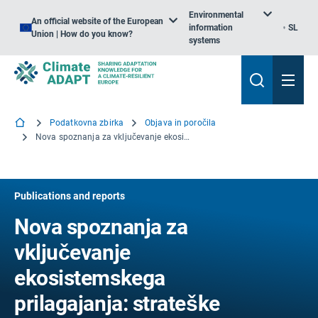
Environmental
An official website of the European
information
SL
Union | How do you know?
systems
Podatkovna zbirka
Objava in poročila
Nova spoznanja za vključevanje ekosistemskega prilagajanja: strateške vstopne točke in procesi
Publications and reports
Nova spoznanja za
vključevanje
ekosistemskega
prilagajanja: strateške