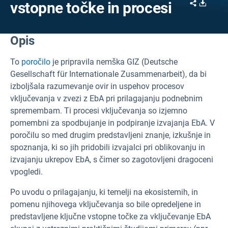
Share
Downl
vstopne točke in procesi
Opis
To
poročilo
je pripravila nemška GIZ (Deutsche
Gesellschaft für Internationale Zusammenarbeit), da bi
izboljšala razumevanje ovir in uspehov procesov
vključevanja v zvezi z EbA pri prilagajanju podnebnim
spremembam. Ti procesi vključevanja so izjemno
pomembni za spodbujanje in podpiranje izvajanja EbA. V
poročilu so med drugim predstavljeni znanje, izkušnje in
spoznanja, ki so jih pridobili izvajalci pri oblikovanju in
izvajanju ukrepov EbA, s čimer so zagotovljeni dragoceni
vpogledi.
Po uvodu o prilagajanju, ki temelji na ekosistemih, in
pomenu njihovega vključevanja so bile opredeljene in
predstavljene ključne vstopne točke za vključevanje EbA