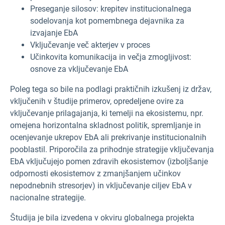
Preseganje silosov: krepitev institucionalnega
sodelovanja kot pomembnega dejavnika za
izvajanje EbA
Vključevanje več akterjev v proces
Učinkovita komunikacija in večja zmogljivost:
osnove za vključevanje EbA
Poleg tega so bile na podlagi praktičnih izkušenj iz držav,
vključenih v študije primerov, opredeljene ovire za
vključevanje prilagajanja, ki temelji na ekosistemu, npr.
omejena horizontalna skladnost politik, spremljanje in
ocenjevanje ukrepov EbA ali prekrivanje institucionalnih
pooblastil. Priporočila za prihodnje strategije vključevanja
EbA vključujejo pomen zdravih ekosistemov (izboljšanje
odpornosti ekosistemov z zmanjšanjem učinkov
nepodnebnih stresorjev) in vključevanje ciljev EbA v
nacionalne strategije.
Študija je bila izvedena v okviru globalnega projekta