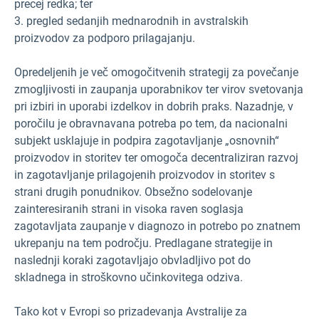
precej redka; ter
3. pregled sedanjih mednarodnih in avstralskih
proizvodov za podporo prilagajanju.
Opredeljenih je več omogočitvenih strategij za povečanje
zmogljivosti in zaupanja uporabnikov ter virov svetovanja
pri izbiri in uporabi izdelkov in dobrih praks. Nazadnje, v
poročilu je obravnavana potreba po tem, da nacionalni
subjekt usklajuje in podpira zagotavljanje „osnovnih“
proizvodov in storitev ter omogoča decentraliziran razvoj
in zagotavljanje prilagojenih proizvodov in storitev s
strani drugih ponudnikov. Obsežno sodelovanje
zainteresiranih strani in visoka raven soglasja
zagotavljata zaupanje v diagnozo in potrebo po znatnem
ukrepanju na tem področju. Predlagane strategije in
naslednji koraki zagotavljajo obvladljivo pot do
skladnega in stroškovno učinkovitega odziva.
Tako kot v Evropi so prizadevanja Avstralije za