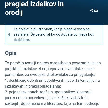
pregled izdelkov in
Share
Downl
orodij
Ta objekt je bil arhiviran, ker je njegova vsebina
zastarela. Še vedno lahko dostopate do njega kot
dediščine.
Opis
To poročilo temelji na treh medsebojno povezanih linijah
projektnih raziskav, ki so, čeprav so avstralske, enako
pomembne za evropske strokovnjake za prilagajanje:
1. destilacijo dobrih prilagoditvenih načel, ki temeljijo na
raziskavah in praksi prilagajanja;
2. pojasnitev potreb končnih uporabnikov, ki temelji
predvsem na posvetovanju z deležniki v številnih
sektorjih, dopolnjenem z literaturo, ki je na tem področju