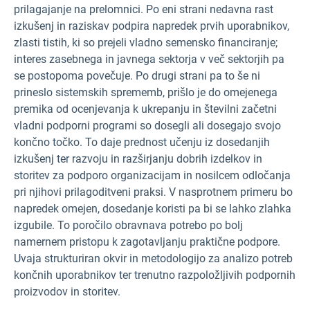
prilagajanje na prelomnici. Po eni strani nedavna rast
izkušenj in raziskav podpira napredek prvih uporabnikov,
zlasti tistih, ki so prejeli vladno semensko financiranje;
interes zasebnega in javnega sektorja v več sektorjih pa
se postopoma povečuje. Po drugi strani pa to še ni
prineslo sistemskih sprememb, prišlo je do omejenega
premika od ocenjevanja k ukrepanju in številni začetni
vladni podporni programi so dosegli ali dosegajo svojo
končno točko. To daje prednost učenju iz dosedanjih
izkušenj ter razvoju in razširjanju dobrih izdelkov in
storitev za podporo organizacijam in nosilcem odločanja
pri njihovi prilagoditveni praksi. V nasprotnem primeru bo
napredek omejen, dosedanje koristi pa bi se lahko zlahka
izgubile. To poročilo obravnava potrebo po bolj
namernem pristopu k zagotavljanju praktične podpore.
Uvaja strukturiran okvir in metodologijo za analizo potreb
končnih uporabnikov ter trenutno razpoložljivih podpornih
proizvodov in storitev.