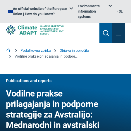
Environmental
An official website of the European
information
SL
Union | How do you know?
systems
Podatkovna zbirka
Objava in poročila
Vodilne prakse prilagajanja in podporne strategije za Avstralijo: Mednarodni in avstralski pregled izdelkov in orodij
Publications and reports
Vodilne prakse
prilagajanja in podporne
strategije za Avstralijo:
Mednarodni in avstralski