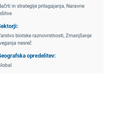
ačrti in strategije prilagajanja, Naravne
ešitve
ektorji:
arstvo biotske raznovrstnosti, Zmanjšanje
veganja nesreč
Geografska opredelitev:
lobal