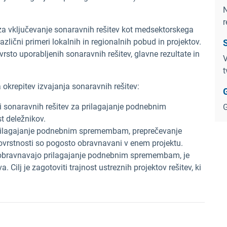
N
r
 za vključevanje sonaravnih rešitev kot medsektorskega
različni primeri lokalnih in regionalnih pobud in projektov.
S
 vrsto uporabljenih sonaravnih rešitev, glavne rezultate in
V
t
a okrepitev izvajanja sonaravnih rešitev:
ti sonaravnih rešitev za prilagajanje podnebnim
G
 deležnikov.
 Prilagajanje podnebnim spremembam, preprečevanje
novrstnosti so pogosto obravnavani v enem projektu.
i obravnavajo prilagajanje podnebnim spremembam, je
. Cilj je zagotoviti trajnost ustreznih projektov rešitev, ki