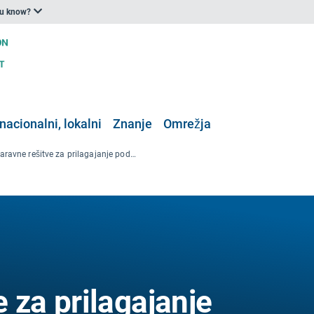
ou know?
nacionalni, lokalni
Znanje
Omrežja
Sonaravne rešitve za prilagajanje podnebnim spremembam in amp; zmanjševanje tveganja nesreč
 za prilagajanje