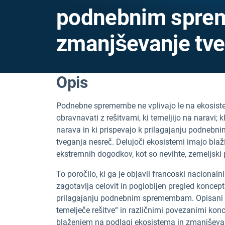
podnebnim spre
zmanjševanje tve
Opis
Podnebne spremembe ne vplivajo le na ekosiste
obravnavati z rešitvami, ki temeljijo na naravi; k
narava in ki prispevajo k prilagajanju podne
tveganja nesreč. Delujoči ekosistemi imajo blaži
ekstremnih dogodkov, kot so nevihte, zemeljski 
To poročilo, ki ga je objavil francoski naciona
zagotavlja celovit in poglobljen pregled koncept
prilagajanju podnebnim spremembam. Opisani 
temelječe rešitve“ in različnimi povezanimi kon
blaženjem na podlagi ekosistema in zmanjševa