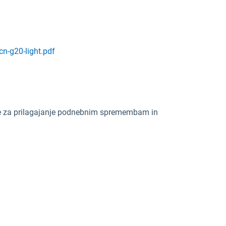
n-g20-light.pdf
ve za prilagajanje podnebnim spremembam in