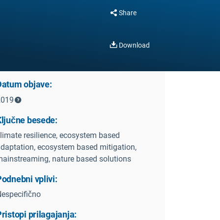
Share
Download
Datum objave:
2019
Ključne besede:
limate resilience, ecosystem based
daptation, ecosystem based mitigation,
ainstreaming, nature based solutions
odnebni vplivi:
especifično
ristopi prilagajanja: