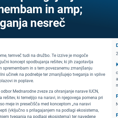
membam in amp;
ganja nesreč
me, temveč tudi na družbo. Te izzive je mogoče
ljučni koncept spodbujanja rešitev, ki jih zagotavlja
bnim spremembam in s tem povezanemu zmanjšanju
c
lni učinek na podnebje ter zmanjšujejo tveganja in vplive
a
plazovi in poplave.
m
lni odbor Mednarodne zveze za ohranjanje narave IUCN,
P
a rešitev, ki temeljijo na naravi, in njegovega pomena pri
so meje in presečišča med konceptom „na naravi
N
cepti (vključno s prilagajanjem na podlagi ekosistema,
P
njem tveganja na podlagi ekosistema) ter navedene