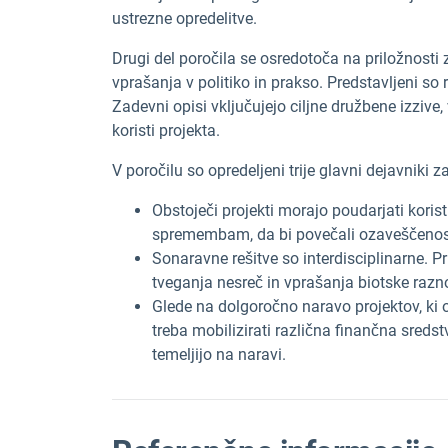
ustrezne opredelitve.
Drugi del poročila se osredotoča na priložnosti
vprašanja v politiko in prakso. Predstavljeni so 
Zadevni opisi vključujejo ciljne družbene izzive,
koristi projekta.
V poročilu so opredeljeni trije glavni dejavniki z
Obstoječi projekti morajo poudarjati koris
spremembam, da bi povečali ozaveščenost
Sonaravne rešitve so interdisciplinarne.
tveganja nesreč in vprašanja biotske raz
Glede na dolgoročno naravo projektov, k
treba mobilizirati različna finančna sredstva
temeljijo na naravi.