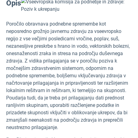
Opis
Poročilo
obravnava podnebne spremembe kot
neposredno grožnjo javnemu zdravju za vseevropsko
regijo z vse večjimi posledicami vročine, poplav, suš,
nezanesljive preskrbe s hrano in vodo, vektorskih bolezni,
onesnaženosti zraka in stresa na področju duševnega
zdravja. Z vidika prilagajanja se v poročilu poziva k
močnejšim zdravstvenim sistemom, odpornim na
podnebne spremembe, boljšemu vključevanju zdravja v
načrtovanje prilagajanja in pripravljenosti ter razširjenim
lokalnim rešitvam in rešitvam, ki temeljijo na skupnosti.
Poudarja tudi, da je treba pri prilagajanju dati prednost
ranljivim skupinam, uporabiti razčlenjene podatke in
prizadete skupnosti vključiti v oblikovanje ukrepov, da bi
zmanjšali neenakosti na področju zdravja in preprečili
neustrezno prilagajanje.