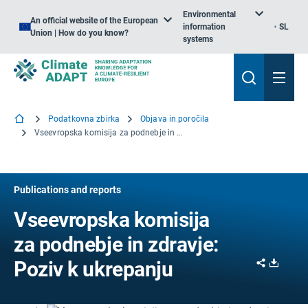
Environmental
An official website of the European
information
SL
Union | How do you know?
systems
Podatkovna zbirka
Objava in poročila
Vseevropska komisija za podnebje in zdravje: Poziv k ukrepanju
Publications and reports
Vseevropska komisija
za podnebje in zdravje:
Share
Downl
Poziv k ukrepanju