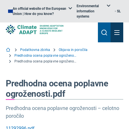
Environmental
An official website of the European
information
SL
Union | How do you know?
systems
Podatkovna zbirka
Objava in poročila
Predhodna ocena poplavne ogroženosti
Predhodna ocena poplavne ogroženosti.pdf
Predhodna ocena poplavne
ogroženosti.pdf
Predhodna ocena poplavne ogroženosti – celotno
poročilo
11292996.pdf