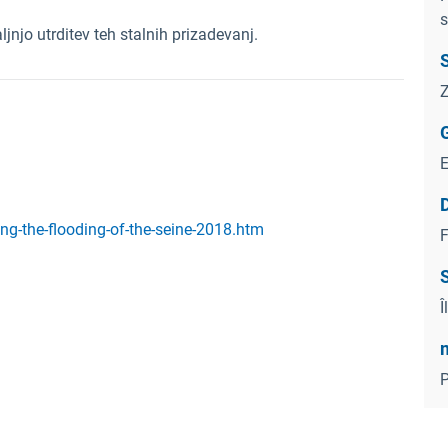
s
ljnjo utrditev teh stalnih prizadevanj.
S
Z
ng-the-flooding-of-the-seine-2018.htm
F
Î
P