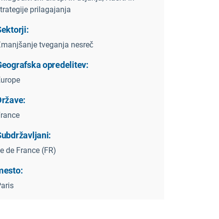
trategije prilagajanja
ektorji:
manjšanje tveganja nesreč
Geografska opredelitev:
Europe
Države:
rance
Subdržavljani:
le de France (FR)
mesto:
aris