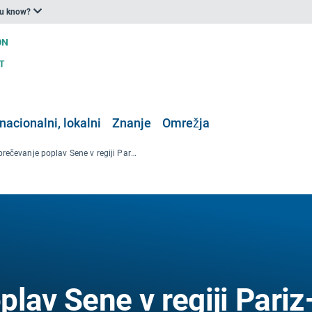
ou know?
nacionalni, lokalni
Znanje
Omrežja
Preprečevanje poplav Sene v regiji Pariz–Ile de France: Doseženi napredek in prihodnji izzivi
lav Sene v regiji Pariz