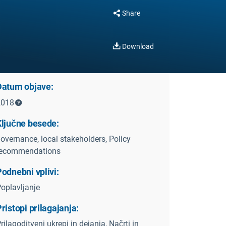
Share
Download
Datum objave:
2018
Ključne besede:
overnance, local stakeholders, Policy
recommendations
odnebni vplivi:
oplavljanje
ristopi prilagajanja:
rilagoditveni ukrepi in dejanja, Načrti in