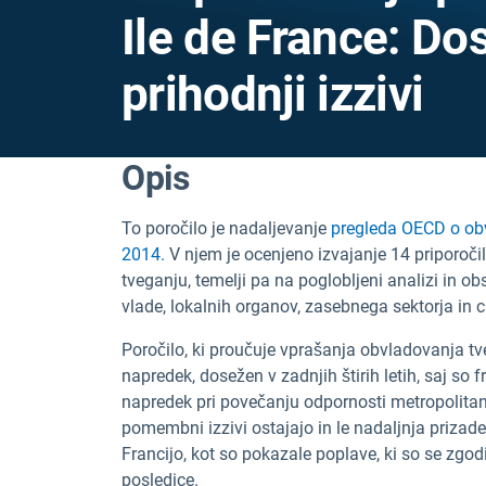
Ile de France: Do
prihodnji izzivi
Opis
To poročilo je nadaljevanje
pregleda OECD o obv
2014.
V njem je ocenjeno izvajanje 14 priporočil, 
tveganju, temelji pa na poglobljeni analizi in 
vlade, lokalnih organov, zasebnega sektorja in c
Poročilo, ki proučuje vprašanja obvladovanja tv
napredek, dosežen v zadnjih štirih letih, saj so 
napredek pri povečanju odpornosti metropolita
pomembni izzivi ostajajo in le nadaljnja priza
Francijo, kot so pokazale poplave, ki so se zgo
posledice.