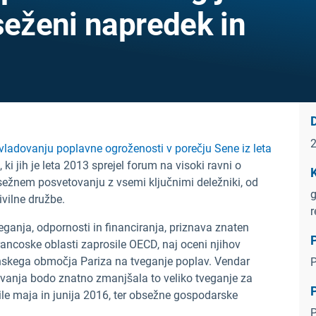
seženi napredek in
ladovanju poplavne ogroženosti v porečju Sene iz leta
ki jih je leta 2013 sprejel forum na visoki ravni o
obsežnem posvetovanju z vsemi ključnimi deležniki, od
g
ivilne družbe.
eganja, odpornosti in financiranja, priznava znaten
P
francoske oblasti zaprosile OECD, naj oceni njihov
nskega območja Pariza na tveganje poplav. Vendar
P
devanja bodo znatno zmanjšala to veliko tveganje za
P
dile maja in junija 2016, ter obsežne gospodarske
P