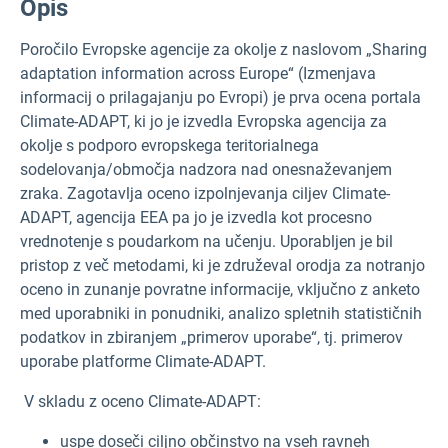
Opis
Poročilo Evropske agencije za okolje z naslovom „Sharing
adaptation information across Europe“ (Izmenjava
informacij o prilagajanju po Evropi) je prva ocena portala
Climate-ADAPT, ki jo je izvedla Evropska agencija za
okolje s podporo evropskega teritorialnega
sodelovanja/območja nadzora nad onesnaževanjem
zraka. Zagotavlja oceno izpolnjevanja ciljev Climate-
ADAPT, agencija EEA pa jo je izvedla kot procesno
vrednotenje s poudarkom na učenju. Uporabljen je bil
pristop z več metodami, ki je združeval orodja za notranjo
oceno in zunanje povratne informacije, vključno z anketo
med uporabniki in ponudniki, analizo spletnih statističnih
podatkov in zbiranjem „primerov uporabe“, tj. primerov
uporabe platforme Climate-ADAPT.
V skladu z oceno Climate-ADAPT:
uspe doseči ciljno občinstvo na vseh ravneh