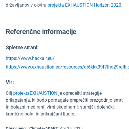
državljanov v okviru
projekta EXHAUSTION Horizon 2020.
Referenčne informacije
Spletne strani:
https://www.hackair.eu/
https://www.exhaustion.eu/resources/qr6kkk39f7iho29rglt
Vir
:
Cilj
projekta
EXHAUSTION
je opredeliti strategije
prilagajanja, ki bodo pomagale preprečiti prezgodnjo smrt
in bolezni med ranljivimi skupinami: starejši, dojenčki,
kronično bolni in prikrajšani ljudje.
Objavljeno v Climate-ADAPT
:
Apr 19, 2025