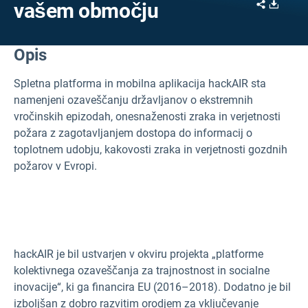
Share
Downl
vašem območju
Opis
Spletna platforma in mobilna aplikacija hackAIR sta
namenjeni ozaveščanju državljanov o ekstremnih
vročinskih epizodah, onesnaženosti zraka in verjetnosti
požara z zagotavljanjem dostopa do informacij o
toplotnem udobju, kakovosti zraka in verjetnosti gozdnih
požarov v Evropi.
hackAIR je bil ustvarjen v okviru projekta „platforme
kolektivnega ozaveščanja za trajnostnost in socialne
inovacije“, ki ga financira EU (2016–2018). Dodatno je bil
izboljšan z dobro razvitim orodjem za vključevanje