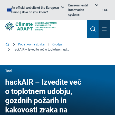
Environmental
An official website of the European
information
SL
Union | How do you know?
systems
Podatkovna zbirka
Orodja
hackAIR – Izvedite več o toplotnem udobju, gozdnih požarih in kakovosti zraka na vašem območju
Tool
hackAIR – Izvedite več
o toplotnem udobju,
gozdnih požarih in
kakovosti zraka na