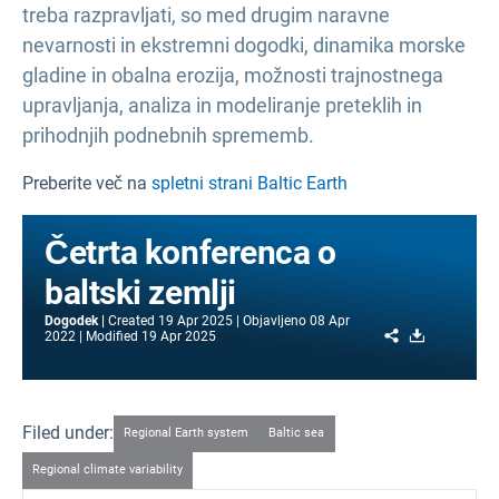
treba razpravljati, so med drugim naravne
nevarnosti in ekstremni dogodki, dinamika morske
gladine in obalna erozija, možnosti trajnostnega
upravljanja, analiza in modeliranje preteklih in
prihodnjih podnebnih sprememb.
Preberite več na
spletni strani Baltic Earth
Četrta konferenca o
baltski zemlji
Dogodek
Created
19 Apr 2025
Objavljeno
08 Apr
Share
Download
2022
Modified
19 Apr 2025
Filed under:
Regional Earth system
Baltic sea
Regional climate variability