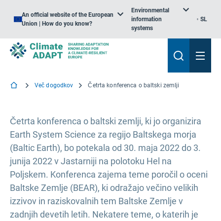
Environmental
An official website of the European
information
SL
Union | How do you know?
systems
Več dogodkov
Četrta konferenca o baltski zemlji
Četrta konferenca o baltski zemlji, ki jo organizira
Earth System Science za regijo Baltskega morja
(Baltic Earth), bo potekala od 30. maja 2022 do 3.
junija 2022 v Jastarniji na polotoku Hel na
Poljskem. Konferenca zajema teme poročil o oceni
Baltske Zemlje (BEAR), ki odražajo večino velikih
izzivov in raziskovalnih tem Baltske Zemlje v
zadnjih devetih letih. Nekatere teme, o katerih je