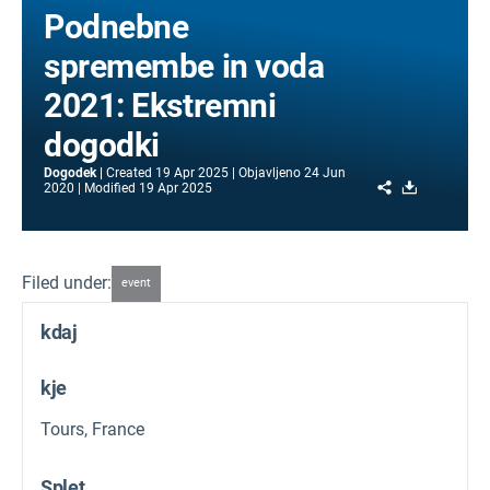
Podnebne
spremembe in voda
2021: Ekstremni
dogodki
Dogodek
Created
19 Apr 2025
Objavljeno
24 Jun
Share
Download
2020
Modified
19 Apr 2025
Filed under:
event
kdaj
kje
Tours, France
Splet