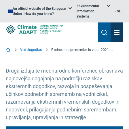
Environmental
An official website of the European
information
SL
Union | How do you know?
systems
Več dogodkov
Podnebne spremembe in voda 2021: Ekstremni dogodki
Druga izdaja te mednarodne konference obravnava
najnovejša dogajanja na področju raziskav
ekstremnih dogodkov, razvoja in pospeševanja
učinkov podnebnih sprememb na vodni cikel,
razumevanja ekstremnih vremenskih dogodkov in
napovedi, prilagajanja podnebnim spremembam,
upravljanja, upravljanja in strategije.