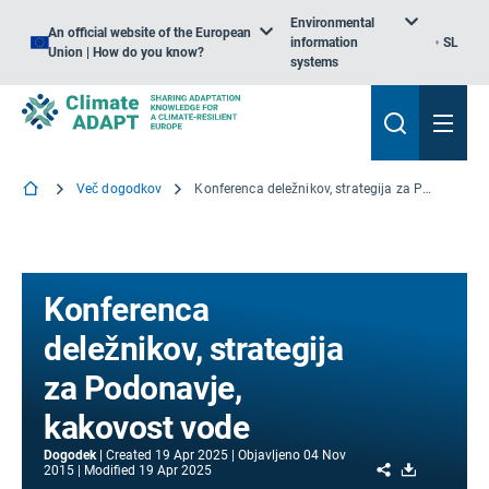
Environmental
An official website of the European
information
SL
Union | How do you know?
systems
Več dogodkov
Konferenca deležnikov, strategija za Podonavje, kakovost vode
Konferenca
deležnikov, strategija
za Podonavje,
kakovost vode
Dogodek
Created
19 Apr 2025
Objavljeno
04 Nov
Share
Download
2015
Modified
19 Apr 2025