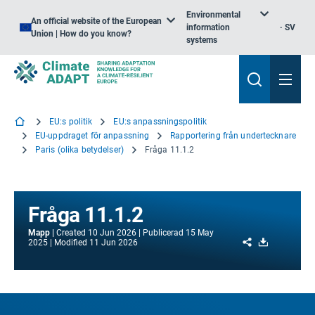
Environmental
An official website of the European
information
SV
Union | How do you know?
systems
EU:s politik
EU:s anpassningspolitik
EU-uppdraget för anpassning
Rapportering från undertecknare
Paris (olika betydelser)
Fråga 11.1.2
Fråga 11.1.2
Mapp
Created
10 Jun 2026
Publicerad
15 May
Share
Download
2025
Modified
11 Jun 2026