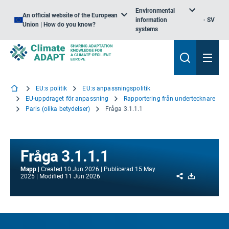
Environmental
An official website of the European
information
SV
Union | How do you know?
systems
EU:s politik
EU:s anpassningspolitik
EU-uppdraget för anpassning
Rapportering från undertecknare
Paris (olika betydelser)
Fråga 3.1.1.1
Fråga 3.1.1.1
Mapp
Created
10 Jun 2026
Publicerad
15 May
Share
Download
2025
Modified
11 Jun 2026