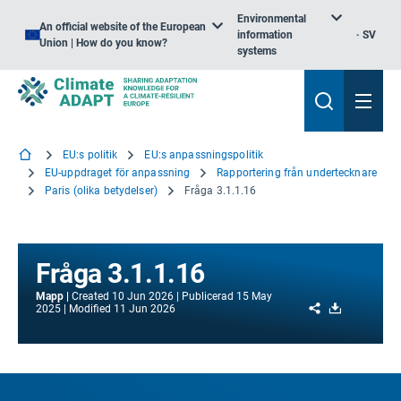
Environmental
An official website of the European
information
SV
Union | How do you know?
systems
EU:s politik
EU:s anpassningspolitik
EU-uppdraget för anpassning
Rapportering från undertecknare
Paris (olika betydelser)
Fråga 3.1.1.16
Fråga 3.1.1.16
Mapp
Created
10 Jun 2026
Publicerad
15 May
Share
Download
2025
Modified
11 Jun 2026