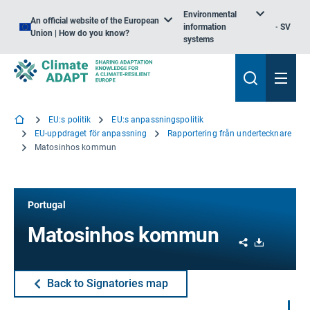
Environmental
An official website of the European
information
SV
Union | How do you know?
systems
EU:s politik
EU:s anpassningspolitik
EU-uppdraget för anpassning
Rapportering från undertecknare
Matosinhos kommun
Portugal
Matosinhos kommun
Share
Download
Back to Signatories map