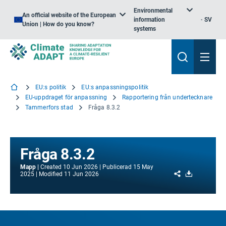
Environmental
An official website of the European
information
SV
Union | How do you know?
systems
EU:s politik
EU:s anpassningspolitik
EU-uppdraget för anpassning
Rapportering från undertecknare
Tammerfors stad
Fråga 8.3.2
Fråga 8.3.2
Mapp
Created
10 Jun 2026
Publicerad
15 May
Share
Download
2025
Modified
11 Jun 2026