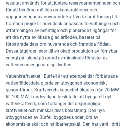
resultat används för att justera reservoarhanteringen och
för att bedöma möjliga omkonstruktioner och
uppgraderingar av nuvarande kraftverk samt förslag till
framtida projekt. I huvudsak anpassas förvaltningen och
utformningen av befintliga och planerade tillgångar för
att dra nytta av ökade glaciärflöden, baserat på
förbättrade data om nuvarande och framtida flöden.
Dessa åtgärder leder till en ökad produktion av förnybar
energi på Island på grund av minskade förluster av
vattenresurser genom spillvatten.
Vattenkraftverket i Búrfell är ett exempel där förbättrade
vattenflödesdata gjorde en utbyggnad ekonomiskt
genomförbar: Kraftverkets kapacitet ökades från 70 MW
till 100 MW. Landsvirkjun beslutade att bygga ett nytt
vattenkraftverk, som förlänger det ursprungliga
kraftverket och minskar dess belastning. Den nya
utbyggnaden av Búrfell byggdes under jord av
ekonomiska skäl och hållbarhetsskäl. Den har varit i drift