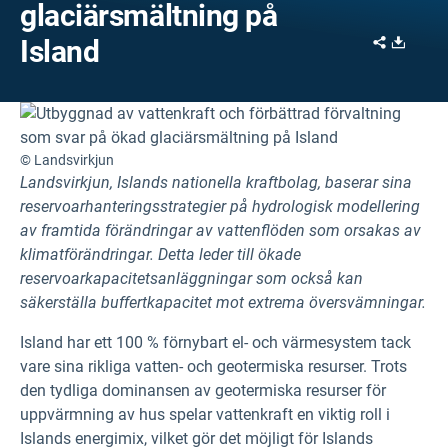
glaciärsmältning på
Share
Downl
Island
© Landsvirkjun
Landsvirkjun, Islands nationella kraftbolag, baserar sina
reservoarhanteringsstrategier på hydrologisk modellering
av framtida förändringar av vattenflöden som orsakas av
klimatförändringar. Detta leder till ökade
reservoarkapacitetsanläggningar som också kan
säkerställa buffertkapacitet mot extrema översvämningar.
Island har ett 100 % förnybart el- och värmesystem tack
vare sina rikliga vatten- och geotermiska resurser. Trots
den tydliga dominansen av geotermiska resurser för
uppvärmning av hus spelar vattenkraft en viktig roll i
Islands energimix, vilket gör det möjligt för Islands