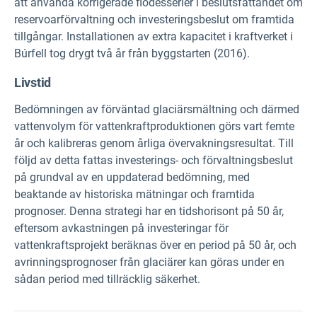
att använda korrigerade flödesserier i beslutsfattandet om
reservoarförvaltning och investeringsbeslut om framtida
tillgångar. Installationen av extra kapacitet i kraftverket i
Búrfell tog drygt två år från byggstarten (2016).
Livstid
Bedömningen av förväntad glaciärsmältning och därmed
vattenvolym för vattenkraftproduktionen görs vart femte
år och kalibreras genom årliga övervakningsresultat. Till
följd av detta fattas investerings- och förvaltningsbeslut
på grundval av en uppdaterad bedömning, med
beaktande av historiska mätningar och framtida
prognoser. Denna strategi har en tidshorisont på 50 år,
eftersom avkastningen på investeringar för
vattenkraftsprojekt beräknas över en period på 50 år, och
avrinningsprognoser från glaciärer kan göras under en
sådan period med tillräcklig säkerhet.