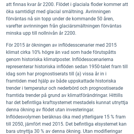
att finnas kvar år 2200. Flödet i glaciala floder kommer att
öka samtidigt med glacial smältning. Avrinningen
förväntas nå sin topp under de kommande 50 åren,
varefter avrinningen från glaciärsmältningen förväntas
minska upp till nollnivån år 2200.
För 2015 är ökningen av inflödesscenarier med 2015
klimat cirka 10% högre än vad som hade förutspåtts
genom historiska klimatposter. Inflödesscenarierna
representerar historiska inflöden sedan 1950-talet fram till
idag som har prognostiserats till (a) vissa år in i
framtiden med hjälp av både uppskattade historiska
trender i temperatur och nederbörd och prognostiserade
framtida trender på grund av klimatförändringar. Hittills
har det befintliga kraftsystemet mestadels kunnat utnyttja
denna ökning av flödet utan investeringar.
Inflödesvolymen beräknas öka med ytterligare 15 % fram
till 2050, jämfört med 2015. Det befintliga elsystemet kan
bara utnyttja 30 % av denna ökning. Utan modifieringar