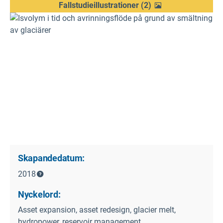
Fallstudieillustrationer
(
2
)
Skapandedatum:
2018
Nyckelord:
Asset expansion, asset redesign, glacier melt,
hydropower, reservoir management