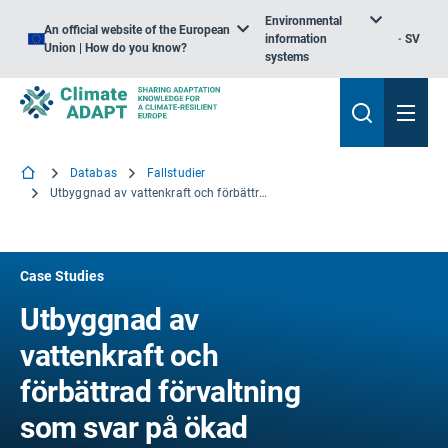
Environmental
An official website of the European
information
SV
Union | How do you know?
systems
Databas
Fallstudier
Utbyggnad av vattenkraft och förbättrad förvaltning som svar på ökad glaciärsmältning på Island
Case Studies
Utbyggnad av
vattenkraft och
förbättrad förvaltning
som svar på ökad