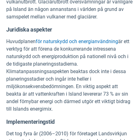
vulkanutbrott. Glaciärutbrott översvämningar är vanligare
på Island än någon annanstans i världen på grund av
samspelet mellan vulkaner med glaciärer.
Juridiska aspekter
Huvudplanen
för naturskydd och energianvändning
är ett
verktyg för att förena de konkurrerande intressena
naturskydd och energiproduktion på nationell nivå och i
de tidigaste planeringsstadierna.
Klimatanpassningsaspekten beaktas dock inte i dessa
planeringsstadier och ingår inte heller i
miljökonsekvensbedömningen. En viktig aspekt att
beakta är att vattenkraften i Island levererar 73 % av sin
andel förnybar energi och därmed utgör ett viktigt bidrag
till Islands energimix.
Implementeringstid
Det tog fyra år (2006–2010) för företaget Landsvirkjun