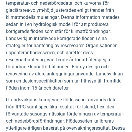
temperatur- och nederbördsdata, och kurvorna för
glaciärarea-volym-höjd justerades enligt trender från
klimatmodellsimuleringar. Denna information matades
sedan in i en hydrologisk modell för att producera
korrigerade flöden som står för klimatförändringar.
Landsvirkjun införlivade korrigerade flöden i sina
strategier för hantering av reservoarer. Organisationen
uppdaterar flödesserien, och därefter dess
reservoarhantering, vart femte år för att återspegla
förändrade klimatförhållanden. För ny design och
renovering av äldre anläggningar använder Landsvirkjun
som en designspecifikation som tar hänsyn till framtida
flöden inom 15 år och därefter.
I Landsvirkjuns korrigerade flödesserier används data
från IPPC samt specifika resultat för Island, t.ex. den
förväntade säsongsmässiga fördelningen av temperatur-
och nederbördsförändringar. Flödesserien kalibreras
ytterligare årligen baserat på övervakningsresultat. Dessa