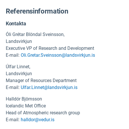
Referensinformation
Kontakta
Óli Grétar Blöndal Sveinsson,
Landsvirkjun
Executive VP of Research and Development
E-mail:
Oli.Gretar.Sveinsson@landsvirkjun.is
Úlfar Linnet,
Landsvirkjun
Manager of Resources Department
E-mail:
Ulfar.Linnet@landsvirkjun.is
Halldór Björnsson
Icelandic Met Office
Head of Atmospheric research group
E-mail:
halldor@vedur.is