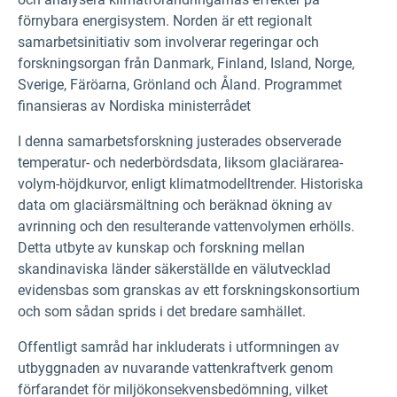
förnybara energisystem. Norden är ett regionalt
samarbetsinitiativ som involverar regeringar och
forskningsorgan från Danmark, Finland, Island, Norge,
Sverige, Färöarna, Grönland och Åland. Programmet
finansieras av Nordiska ministerrådet
I denna samarbetsforskning justerades observerade
temperatur- och nederbördsdata, liksom glaciärarea-
volym-höjdkurvor, enligt klimatmodelltrender. Historiska
data om glaciärsmältning och beräknad ökning av
avrinning och den resulterande vattenvolymen erhölls.
Detta utbyte av kunskap och forskning mellan
skandinaviska länder säkerställde en välutvecklad
evidensbas som granskas av ett forskningskonsortium
och som sådan sprids i det bredare samhället.
Offentligt samråd har inkluderats i utformningen av
utbyggnaden av nuvarande vattenkraftverk genom
förfarandet för miljökonsekvensbedömning, vilket