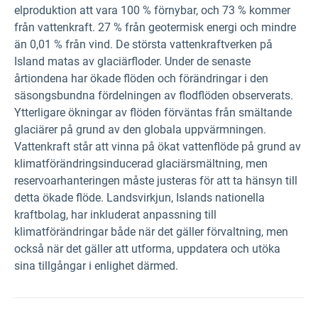
elproduktion att vara 100 % förnybar, och 73 % kommer
från vattenkraft. 27 % från geotermisk energi och mindre
än 0,01 % från vind. De största vattenkraftverken på
Island matas av glaciärfloder. Under de senaste
årtiondena har ökade flöden och förändringar i den
säsongsbundna fördelningen av flodflöden observerats.
Ytterligare ökningar av flöden förväntas från smältande
glaciärer på grund av den globala uppvärmningen.
Vattenkraft står att vinna på ökat vattenflöde på grund av
klimatförändringsinducerad glaciärsmältning, men
reservoarhanteringen måste justeras för att ta hänsyn till
detta ökade flöde. Landsvirkjun, Islands nationella
kraftbolag, har inkluderat anpassning till
klimatförändringar både när det gäller förvaltning, men
också när det gäller att utforma, uppdatera och utöka
sina tillgångar i enlighet därmed.