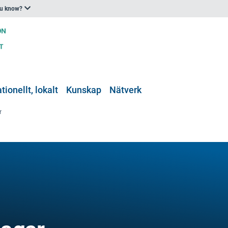
ou know?
tionellt, lokalt
Kunskap
Nätverk
r