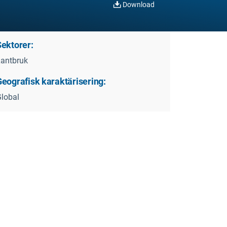
Download
Sektorer:
antbruk
Geografisk karaktärisering:
lobal