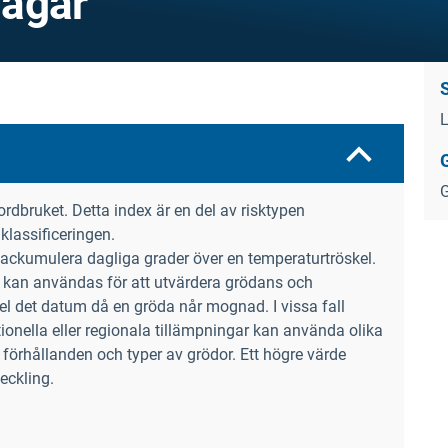
dagar
L
G
rdbruket. Detta index är en del av risktypen
klassificeringen.
ckumulera dagliga grader över en temperaturtröskel.
 kan användas för att utvärdera grödans och
el det datum då en gröda når mognad. I vissa fall
onella eller regionala tillämpningar kan använda olika
a förhållanden och typer av grödor. Ett högre värde
eckling.