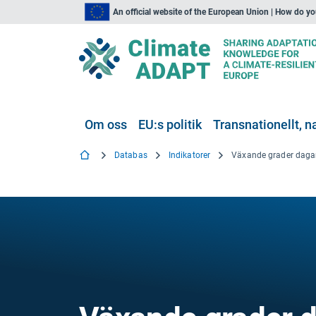
An official website of the European Union | How do y
Om oss
EU:s politik
Transnationellt, na
Databas
Indikatorer
Växande grader daga