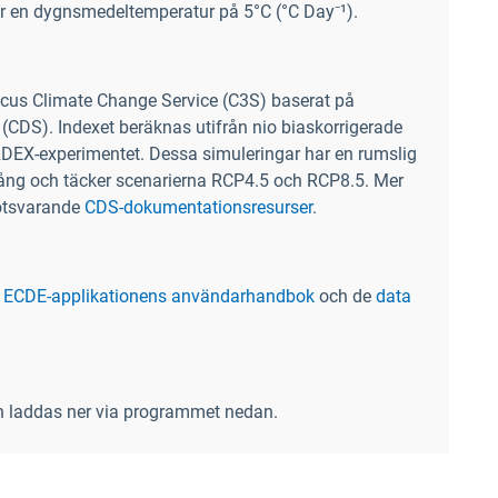
 en dygnsmedeltemperatur på 5°C (°C Day⁻¹).
us Climate Change Service (C3S) baserat på
(CDS). Indexet beräknas utifrån nio biaskorrigerade
RDEX-experimentet. Dessa simuleringar har en rumslig
gång och täcker scenarierna RCP4.5 och RCP8.5. Mer
otsvarande
CDS-dokumentationsresurser
.
i
ECDE-applikationens användarhandbok
och de
data
n laddas ner via programmet nedan.