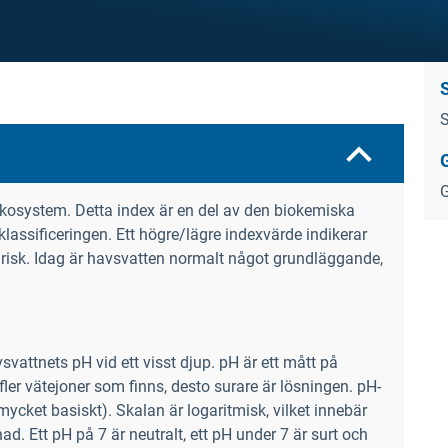
S
G
ekosystem. Detta index är en del av den biokemiska
assificeringen. Ett högre/lägre indexvärde indikerar
risk. Idag är havsvatten normalt något grundläggande,
vattnets pH vid ett visst djup. pH är ett mått på
fler vätejoner som finns, desto surare är lösningen. pH-
 (mycket basiskt). Skalan är logaritmisk, vilket innebär
ad. Ett pH på 7 är neutralt, ett pH under 7 är surt och