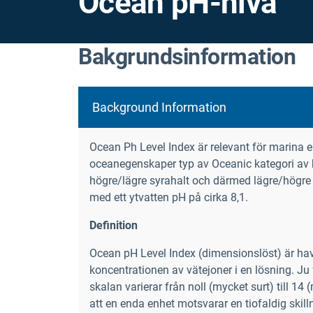
Ocean pH-nivå
Bakgrundsinformation
Background Information
Ocean Ph Level Index är relevant för marina 
oceanegenskaper typ av Oceanic kategori av kl
högre/lägre syrahalt och därmed lägre/högre 
med ett ytvatten pH på cirka 8,1.
Definition
Ocean pH Level Index (dimensionslöst) är havs
koncentrationen av vätejoner i en lösning. Ju 
skalan varierar från noll (mycket surt) till 14
att en enda enhet motsvarar en tiofaldig skilln