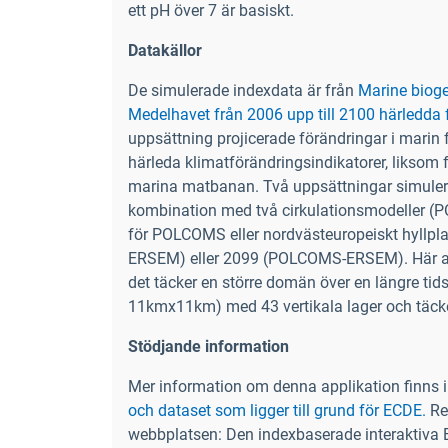
ett pH över 7 är basiskt.
Datakällor
De simulerade indexdata är från
Marine bioge
Medelhavet från 2006 upp till 2100 härledda 
uppsättning projicerade förändringar i marin
härleda klimatförändringsindikatorer, liksom f
marina matbanan. Två uppsättningar simule
kombination med två cirkulationsmodeller (
för POLCOMS eller nordvästeuropeiskt hyllpl
ERSEM) eller 2099 (POLCOMS-ERSEM). Här 
det täcker en större domän över en längre tid
11kmx11km) med 43 vertikala lager och täck
Stödjande information
Mer information om denna applikation finns 
och dataset som ligger till grund för ECDE.
Rel
webbplatsen: Den indexbaserade interaktiva 