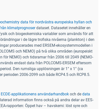
ochemistry data för nordvästra europeiska hyllan och
från klimatprognoser
dataset. Datasetet innehåller en
 fysik och biogeokemiska variabler som används för att
örändringar i de lägre trofiska nivåerna (plankton) i den
ringar producerades med ERSEM-ekosystemmodellen i
POLCOMS och NEMO) på två olika områden (europeiskt
an för NEMO) och tidsramar från 2006 till 2049 (NEMO-
används endast data från POLCOMS-ERSEM eftersom
speriod. Den rumsliga upplösningen är 1° x 1° (ca
er perioden 2006-2099 och både RCP4.5 och RCP8.5.
i
ECDE-applikationens användarhandbok
och de
data
aterad information finns också på andra delar av EES-
EEA-rapporten: Öppet hav – havskemi: löst syre och