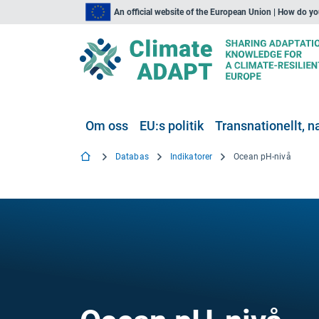
An official website of the European Union | How do y
Om oss
EU:s politik
Transnationellt, na
Databas
Indikatorer
Ocean pH-nivå