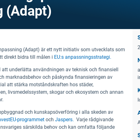
 (Adapt)
passning (Adapt) är ett nytt initiativ som utvecklats som
att direkt bidra till målen i
EU:s anpassningsstrategi.
l att underlätta användningen av teknisk och finansiell
a
s- och marknadsbehov och påskynda finansieringen av
i
al att stärka motståndskraften hos städer,
den, livsmedelssystem, skogar och ekosystem och annan
r.
I
uppbyggnad och kunskapsöverföring i alla skeden av
nvestEU-programmet
och
Jaspers.
Varje rådgivande
A
ansvariges särskilda behov och kan omfatta följande