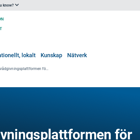
ou know?
tionellt, lokalt
Kunskap
Nätverk
Investeringsrådgivningsplattformen för klimatanpassning (Adapt)
ivningsplattformen för