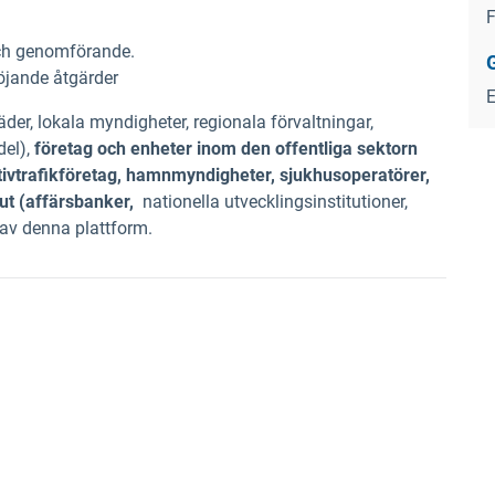
F
 och genomförande.
jande åtgärder
äder, lokala myndigheter, regionala förvaltningar,
del),
företag och enheter inom den offentliga sektorn
ktivtrafikföretag, hamnmyndigheter, sjukhusoperatörer,
tut (affärsbanker,
nationella utvecklingsinstitutioner,
 av denna plattform.