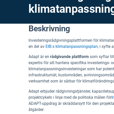
klimatanpassning
Beskrivning
Investeringsrådgivningsplattformen för klimatan
en del av
EIB:s klimatanpassningsplan
, i syfte 
Adapt är en
rådgivande plattform
som syftar til
expertis för att hantera specifika investering
klimatanpassningsinvesteringar som har potenti
infrastrukturnät, kustområden, avrinningsområ
verksamhet som är sårbar för klimatförändringa
Adapt erbjuder rådgivningstjänster, kapacitets
projektcykeln i linje med de politiska målen för
I
ADAPT-uppdrag är skräddarsytt för den projekt
åtgärder: