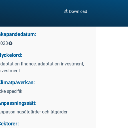
Download
Skapandedatum:
2023
Nyckelord:
daptation finance, adaptation investment,
nvestment
Klimatpåverkan:
cke specifik
Anpassningssätt:
npassningsåtgärder och åtgärder
Sektorer: