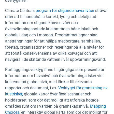
övertygelser.
Climate Centrals
program för stigande havsnivåer
strävar
efter att tillhandahålla korrekt, tydlig och detaljerad
information om stigande havsnivåer och
översvämningshotade kustområden både lokalt och
globalt, i dag och i morgon. Programmet ägnar sina
ansträngningar för att hjälpa medborgare, samhällen,
företag, organisationer och regeringar på alla nivåer för
att förstå konsekvenserna av olika kolvägar och att
navigera i de skiftande vattnen i vår uppvärmningsvärld.
Kartläggningsverktyg finns tillgängliga som presenterar
information om havsnivå och översvämningsrisker vid
kusterna på global nivå, med länkar till relevanta
rapporter och dokument, t.ex.
Verktyget för granskning av
kustrisker,
globala kartor över flera scenarier och
höjddataset, som gör det möjligt att utforska hotade
områden runt om i världen på grannskapsnivå.
Mapping
Choices
, en interaktiv global karta som gör det möjligt för