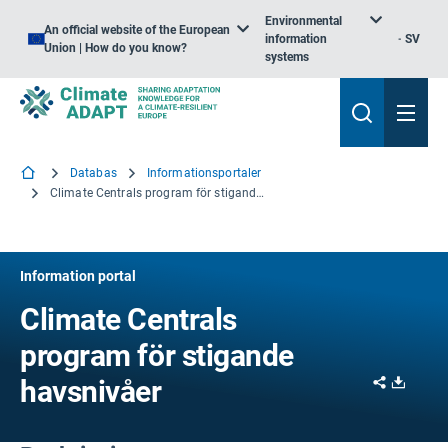
Environmental
An official website of the European
information
SV
Union | How do you know?
systems
Databas
Informationsportaler
Climate Centrals program för stigande havsnivåer
Information portal
Climate Centrals
program för stigande
Share
Downl
havsnivåer