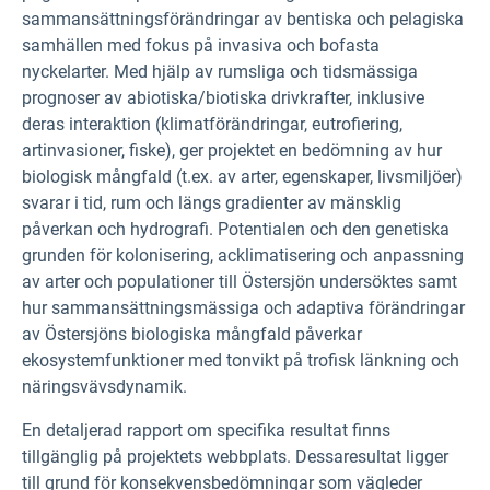
sammansättningsförändringar av bentiska och pelagiska
samhällen med fokus på invasiva och bofasta
nyckelarter. Med hjälp av rumsliga och tidsmässiga
prognoser av abiotiska/biotiska drivkrafter, inklusive
deras interaktion (klimatförändringar, eutrofiering,
artinvasioner, fiske), ger projektet en bedömning av hur
biologisk mångfald (t.ex. av arter, egenskaper, livsmiljöer)
svarar i tid, rum och längs gradienter av mänsklig
påverkan och hydrografi. Potentialen och den genetiska
grunden för kolonisering, acklimatisering och anpassning
av arter och populationer till Östersjön undersöktes samt
hur sammansättningsmässiga och adaptiva förändringar
av Östersjöns biologiska mångfald påverkar
ekosystemfunktioner med tonvikt på trofisk länkning och
näringsvävsdynamik.
En detaljerad rapport om specifika resultat finns
tillgänglig på projektets webbplats. Dessa
resultat ligger
till grund för konsekvensbedömningar som vägleder