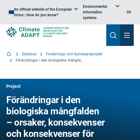
Environmental
An official website of the European
information
SV
Union | How do you know?
systems
Databas
Forsknings- och kunskapsprojekt
Förändringar i den biologiska mångfalden – orsaker, konsekvenser och konsekvenser för förvaltningen
Project
Förändringar i den
biologiska mångfalden
– orsaker, konsekvenser
och konsekvenser för