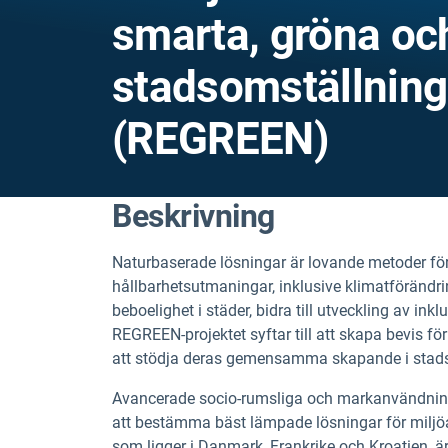
smarta, gröna o
stadsomställning
(REGREEN)
Beskrivning
Naturbaserade lösningar är lovande metoder fö
hållbarhetsutmaningar, inklusive klimatförändri
beboelighet i städer, bidra till utveckling av i
REGREEN-projektet syftar till att skapa bevis 
att stödja deras gemensamma skapande i stads
Avancerade socio-rumsliga och markanvändning
att bestämma bäst lämpade lösningar för miljöa
som ligger i Danmark, Frankrike och Kroatien, 