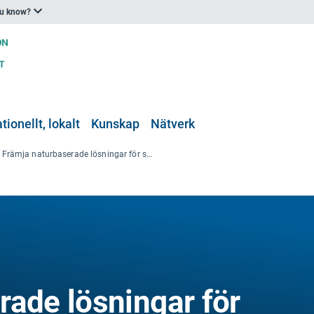
ou know?
tionellt, lokalt
Kunskap
Nätverk
Främja naturbaserade lösningar för smarta, gröna och hälsosamma stadsomställningar i Europa och Kina
rade lösningar för