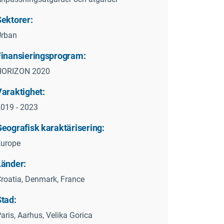
Sektorer:
Urban
Finansieringsprogram:
HORIZON 2020
Varaktighet:
019 - 2023
Geografisk karaktärisering:
Europe
Länder:
roatia, Denmark, France
Stad:
aris, Aarhus, Velika Gorica