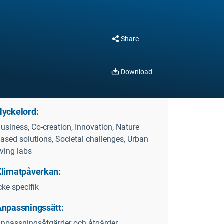
Share
Download
Nyckelord:
usiness, Co-creation, Innovation, Nature
ased solutions, Societal challenges, Urban
iving labs
Klimatpåverkan:
cke specifik
Anpassningssätt:
npassningsåtgärder och åtgärder