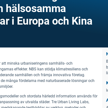
ch hälsosamma
ar i Europa och Kina
B
r att minska urbaniseringens samhälls- och
b
ngarnas effekter. NBS kan stödja klimatresiliens och
l
nkluderande samhällen och främja innovativa företag.
för de många fördelarna med naturbaserade lösningar och
miljöer.
I
smodeller och stordata härledd information används för
npassning av utvalda städer. Tre Urban Living Labs,
är medskapande testbäddar av verktyg, metoder och
A