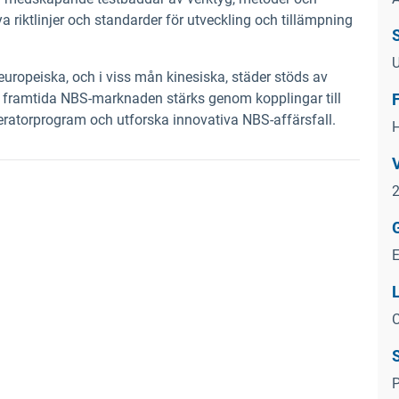
 riktlinjer och standarder för utveckling och tillämpning
uropeiska, och i viss mån kinesiska, städer stöds av
 framtida NBS-marknaden stärks genom kopplingar till
leratorprogram och utforska innovativa NBS-affärsfall.
2
C
P