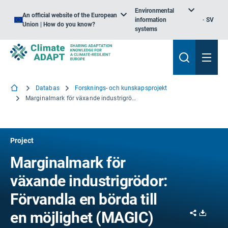
Environmental
An official website of the European
information
SV
Union | How do you know?
systems
Databas
Forsknings- och kunskapsprojekt
Marginalmark för växande industrigrödor: Förvandla en börda till en möjlighet
Project
Marginalmark för
växande industrigrödor:
Förvandla en börda till
Share
Downl
en möjlighet (MAGIC)