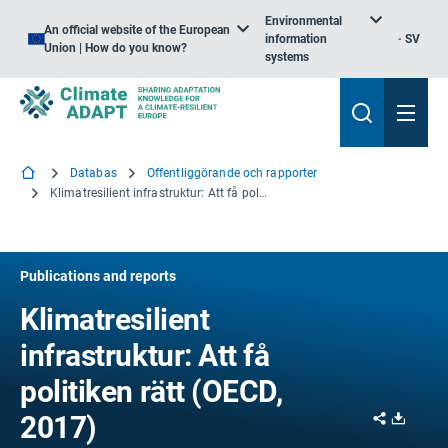
Environmental
An official website of the European
information
SV
Union | How do you know?
systems
Databas
Offentliggörande och rapporter
Klimatresilient infrastruktur: Att få politiken rätt (OECD, 2017)
Publications and reports
Klimatresilient
infrastruktur: Att få
politiken rätt (OECD,
Share
Downl
2017)