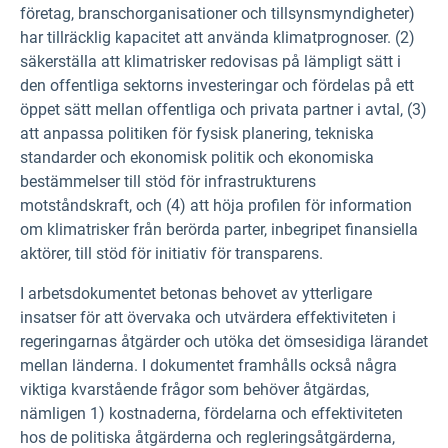
företag, branschorganisationer och tillsynsmyndigheter)
har tillräcklig kapacitet att använda klimatprognoser. (2)
säkerställa att klimatrisker redovisas på lämpligt sätt i
den offentliga sektorns investeringar och fördelas på ett
öppet sätt mellan offentliga och privata partner i avtal, (3)
att anpassa politiken för fysisk planering, tekniska
standarder och ekonomisk politik och ekonomiska
bestämmelser till stöd för infrastrukturens
motståndskraft, och (4) att höja profilen för information
om klimatrisker från berörda parter, inbegripet finansiella
aktörer, till stöd för initiativ för transparens.
I arbetsdokumentet betonas behovet av ytterligare
insatser för att övervaka och utvärdera effektiviteten i
regeringarnas åtgärder och utöka det ömsesidiga lärandet
mellan länderna. I dokumentet framhålls också några
viktiga kvarstående frågor som behöver åtgärdas,
nämligen 1) kostnaderna, fördelarna och effektiviteten
hos de politiska åtgärderna och regleringsåtgärderna,