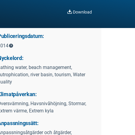
Download
Publiceringsdatum:
2014
Nyckelord:
athing water, beach management,
utrophication, river basin, tourism, Water
uality
Klimatpåverkan:
versvämning, Havsnivåhöjning, Stormar,
xtrem värme, Extrem kyla
Anpassningssätt:
npassningsåtgärder och åtgärder,