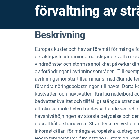
förvaltning av st
Beskrivning
Europas kuster och hav är föremål för många fö
de viktigaste utmaningarna: stigande vatten- oc
vindmönster och stormsannolikhet påverkar dire
av förändringar i avrinningsområden. Till exe
avrinningsmönster tillsammans med ökande tem
förändra näringsbelastningen till havet. Detta 
kustvatten och havsvatten. Kraftig nederbörd och
badvattenkvalitet och tillfälligt stängda strän
att öka sannolikheten för dessa händelser och 
havsnivåhöjningen av största betydelse och de
upprätthålla stränderna. Stränder är en viktig n
inkomstkällan för många europeiska kustregion
Högre temperaturer, åtminstone i Östersjön, ko