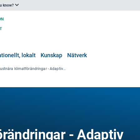
ou know?
tionellt, lokalt
Kunskap
Nätverk
Kustnära klimatförändringar - Adaptiv förvaltning av stränder och kustvatten
rändringar - Adaptiv