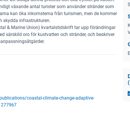
ndigt växande antal turister som använder stränder som
garna kan öka inkomsterna från turismen, men de kommer
h skydda infrastrukturen.
K
l & Marine Union) kvartalstidskrift tar upp förändringar
V
d särskild oro för kustvatten och stränder, och beskriver
 anpassningsåtgärder.
(
publications/coastal-climate-change-adaptive-
11277967