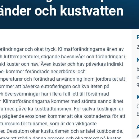
ränder och kustvatten
rändringar och ökat tryck. Klimatförändringarna är en av
h lufttemperaturer, stigande havsnivåer och förändringar i
kt kuster och hav. Även kuster och hav påverkas indirekt
b
mpel kommer förändrade nederbörds- och
e
peraturer och förändrad användning inom jordbruket att
q
kommer att påverka eutrofieringen och kvaliteten på
 översvämningar har i flera fall lett till försämrad
der. Klimatförändringarna kommer med största sannolikhet
Ö
därmed påverka kustbadturismen. För själva kustlinjen är
E
n pågående erosionen kommer att öka kostnaderna för att
aturresurs för turismen, som är den viktigaste
er. Dessutom ökar kustturismen och antalet kustboende.
A
mmer att stödja denna process och öka trycket på kusten.