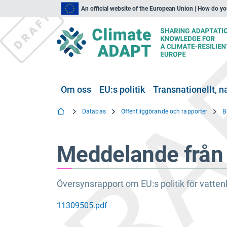
An official website of the European Union | How do y
Om oss
EU:s politik
Transnationellt, na
Databas
Offentliggörande och rapporter
Meddelande från
Översynsrapport om EU:s politik för vatten
11309505.pdf