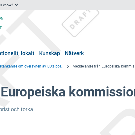
ou know?
tionellt, lokalt
Kunskap
Nätverk
Betänkande om översynen av EU:s politik för vattenbrist och torka
 Europeiska kommissio
brist och torka