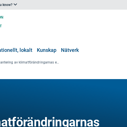
ou know?
tionellt, lokalt
Kunskap
Nätverk
Hantering av klimatförändringarnas effekter på hälsan i Medelhavsområdet och omgivande regioner
matförändringarnas