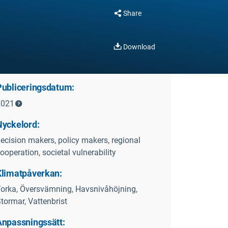
Share
Download
Publiceringsdatum:
2021
Nyckelord:
ecision makers, policy makers, regional
ooperation, societal vulnerability
Klimatpåverkan:
orka, Översvämning, Havsnivåhöjning,
tormar, Vattenbrist
Anpassningssätt: