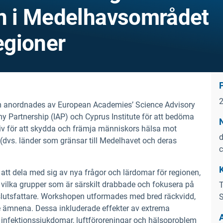
an i Medelhavsområdet
egioner
om anordnades av European Academies’ Science Advisory
 Partnership (IAP) och Cyprus Institute för att bedöma
iv för att skydda och främja människors hälsa mot
d
dvs. länder som gränsar till Medelhavet och deras
c
 dela med sig av nya frågor och lärdomar för regionen,
 vilka grupper som är särskilt drabbade och fokusera på
T
l beslutsfattare. Workshopen utformades med bred räckvidd,
S
te ämnena. Dessa inkluderade effekter av extrema
, infektionssjukdomar, luftföroreningar och hälsoproblem