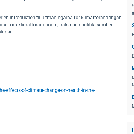
S
å
er en introduktion till utmaningarna för klimatförändringar
ioner om klimatförändringar, hälsa och politik. samt en
ingar.
M
M
he-effects-of-climate-change-on-health-in-the-
M