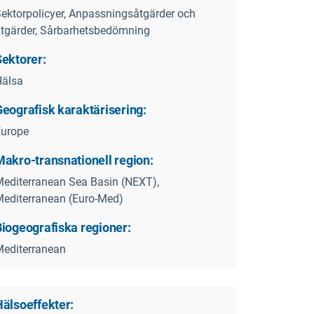
ektorpolicyer, Anpassningsåtgärder och
tgärder, Sårbarhetsbedömning
Sektorer:
Hälsa
Geografisk karaktärisering:
Europe
Makro-transnationell region:
editerranean Sea Basin (NEXT),
editerranean (Euro-Med)
Biogeografiska regioner:
editerranean
Hälsoeffekter: