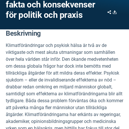
fakta och konsekvenser
Share
Downl
för politik och praxis
Beskrivning
Klimatförändringar och psykisk hälsa är två av de
viktigaste och mest akuta utmaningar som samhällen
över hela världen står inför. Den ökande medvetenheten
om dessa globala frågor har dock inte bemötts med
tillräckliga åtgärder för att mildra deras effekter. Psykisk
sjukdom – eller de invalidiserande effekterna av nöd –
drabbar redan omkring en miljard människor globalt,
samtidigt som effekterna av klimatförändringarna blir allt
tydligare. Båda dessa problem förväntas öka och kommer
att påverka många fler människor utan tillräckliga
åtgärder. Klimatförändringarna har erkänts av regeringar,
akademiker, opinionsbildningsgrupper och medicinska
yrken som en hälsokris, men hittills har fokus till stor del