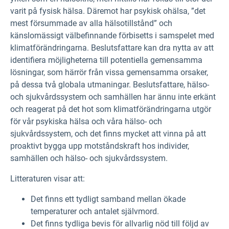
varit på fysisk hälsa. Däremot har psykisk ohälsa, ”det
mest försummade av alla hälsotillstånd” och
känslomässigt välbefinnande förbisetts i samspelet med
klimatförändringarna. Beslutsfattare kan dra nytta av att
identifiera möjligheterna till potentiella gemensamma
lösningar, som härrör från vissa gemensamma orsaker,
på dessa två globala utmaningar. Beslutsfattare, hälso-
och sjukvårdssystem och samhällen har ännu inte erkänt
och reagerat på det hot som klimatförändringarna utgör
för vår psykiska hälsa och våra hälso- och
sjukvårdssystem, och det finns mycket att vinna på att
proaktivt bygga upp motståndskraft hos individer,
samhällen och hälso- och sjukvårdssystem.
Litteraturen visar att:
Det finns ett tydligt samband mellan ökade
temperaturer och antalet självmord.
Det finns tydliga bevis för allvarlig nöd till följd av