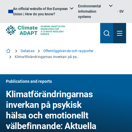
Environmental
An official website of the European
information
SV
Union | How do you know?
systems
Databas
Offentliggörande och rapporter
Klimatförändringarnas inverkan på psykisk hälsa och emotionellt välbefinnande: Aktuella fakta och konsekvenser för politik och praxis
Publications and reports
Klimatförändringarnas
inverkan på psykisk
hälsa och emotionellt
välbefinnande: Aktuella