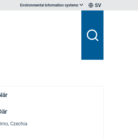
SV
Environmental information systems
När
Där
Brno, Czechia