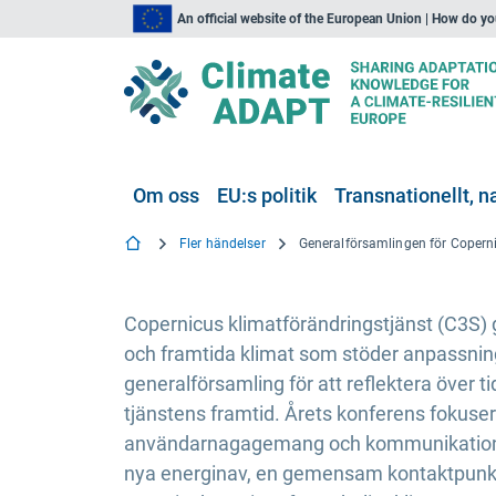
An official website of the European Union | How do y
Om oss
EU:s politik
Transnationellt, na
Fler händelser
Copernicus klimatförändringstjänst (C3S) ge
och framtida klimat som stöder anpassnings
generalförsamling för att reflektera över 
tjänstens framtid. Årets konferens fokuser
användarnagagemang och kommunikations
nya energinav, en gemensam kontaktpunkt f