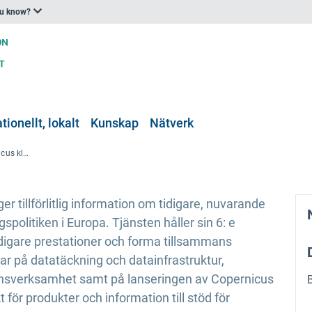
ou know?
tionellt, lokalt
Kunskap
Nätverk
Generalförsamlingen för Copernicus klimatförändringstjänst – 2023 års upplaga
r tillförlitlig information om tidigare, nuvarande
politiken i Europa. Tjänsten håller sin 6: e
tidigare prestationer och forma tillsammans
ar på datatäckning och datainfrastruktur,
verksamhet samt på lanseringen av Copernicus
ör produkter och information till stöd för