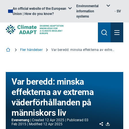
Environmental
An official website of the European
information
SV
Union | How do you know?
systems
Fler händelser
Var beredd: minska effekterna av extrema väderförhållanden på människors liv
Var beredd: minska
effekterna av extrema
väderförhållanden på
människors liv
Evenemang
Created
12 Apr 2025
Publicerad
03
Share
Download
Feb 2015
Modified
12 Apr 2025