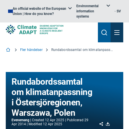
Environmental
An official website of the European
information
SV
Union | How do you know?
systems
Fler händelser
Rundabordssamtal om klimatanpassning i Östersjöregionen, Warszawa, Polen
Rundabordssamtal
om klimatanpassning
i Östersjöregionen,
Warszawa, Polen
Evenemang
Created
12 Apr 2025
Publicerad
29
Share
Download
Apr 2014
Modified
12 Apr 2025