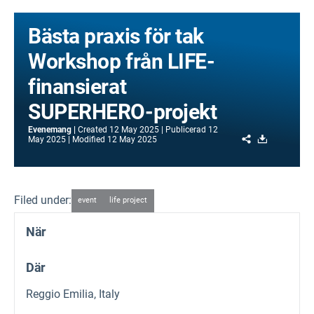
Bästa praxis för tak
Workshop från LIFE-
finansierat
SUPERHERO-projekt
Evenemang
Created
12 May 2025
Publicerad
12
Share
Download
May 2025
Modified
12 May 2025
Filed under:
event
life project
När
Där
Reggio Emilia, Italy