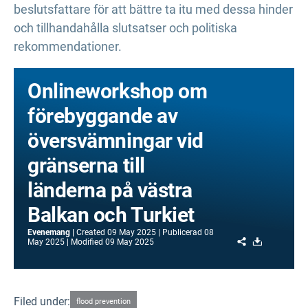
beslutsfattare för att bättre ta itu med dessa hinder
och tillhandahålla slutsatser och politiska
rekommendationer.
Onlineworkshop om
förebyggande av
översvämningar vid
gränserna till
länderna på västra
Balkan och Turkiet
Evenemang
Created
09 May 2025
Publicerad
08
Share
Download
May 2025
Modified
09 May 2025
Filed under:
flood prevention