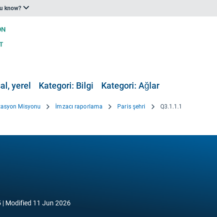
ou know?
al, yerel
Kategori: Bilgi
Kategori: Ağlar
tasyon Misyonu
İmzacı raporlama
Paris şehri
Q3.1.1.1
5
Modified
11 Jun 2026