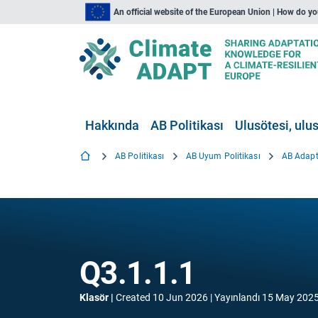
An official website of the European Union | How do y
Hakkında
AB Politikası
Ulusötesi, ulus
AB Politikası
AB Uyum Politikası
AB Adap
Q3.1.1.1
Klasör
Created
10 Jun 2026
Yayınlandı
15 May 202