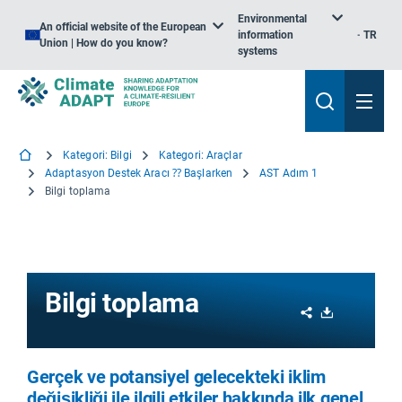
Environmental
An official website of the European
information
TR
Union | How do you know?
systems
Kategori: Bilgi
Kategori: Araçlar
Adaptasyon Destek Aracı ⁇ Başlarken
AST Adım 1
Bilgi toplama
Bilgi toplama
Share
Download
Gerçek ve potansiyel gelecekteki iklim
değişikliği ile ilgili etkiler hakkında ilk genel