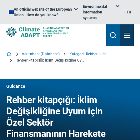
Environmental
An official website of the European
information
TR
Union | How do you know?
systems
Veritabanı (Database)
Kategori: Rehberlikler
Rehber kitapçığı: İklim Değişikliğine Uyum için Özel Sektör Finansmanının Harekete Geçirilmesi
Guidance
Rehber kitapçığı: İklim
Değişikliğine Uyum için
Özel Sektör
Finansmanının Harekete