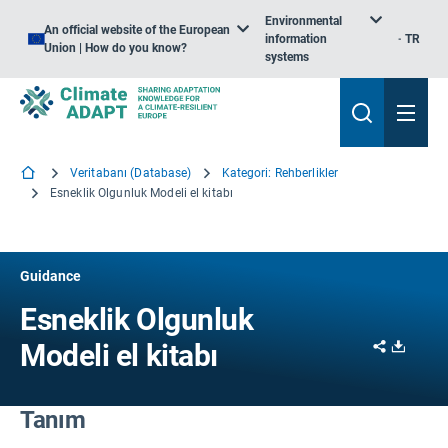
Environmental
An official website of the European
information
TR
Union | How do you know?
systems
Veritabanı (Database)
Kategori: Rehberlikler
Esneklik Olgunluk Modeli el kitabı
Guidance
Esneklik Olgunluk
Share
Downl
Modeli el kitabı
Tanım