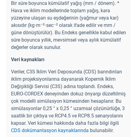
Bir süre boyunca kümülatif yağış (mm / dönem). *
Hava ve iklim modellerinde toplam yağış, kara
yüzeyine ulaşan su eşdeğerinin (yağmur veya kar)
akısıdır (kg⋅m⁻²⋅sec⁻² olarak ifade edilir ve mm /
güne dönüştürülür). Bu Endeks genellikle kabul edilen
süre boyunca yıllık, mevsimsel veya aylık kümülatif
değerler olarak sunulur.
Veri kaynakları
Veriler, C3S İklim Veri Deposunda (CDS) barındırılan
iklim projeksiyonlarına dayanarak Kopernik İklim
Değişikliği Servisi (C3S) adına toplandı. Endeks,
EURO-CORDEX deneyinden dokuz önyargı düzeltilmiş
çok modelli simülasyon kümesinden hesaplanır. Bu
simülasyonlar 0,25 ° x 0,25 ° uzamsal çözünürlüğe, 3
saatlik bir çıktıya ve RCP4.5 ve RCP8.5 senaryolarını
kapsar. Veri kümesi hakkında daha fazla bilgi ilgili
CDS dokümantasyon kaynaklarında
bulunabilir.