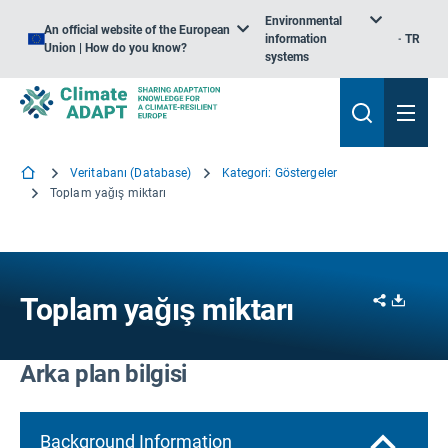
Environmental
An official website of the European
information
TR
Union | How do you know?
systems
Veritabanı (Database)
Kategori: Göstergeler
Toplam yağış miktarı
Share
Downl
Toplam yağış miktarı
Arka plan bilgisi
Background Information