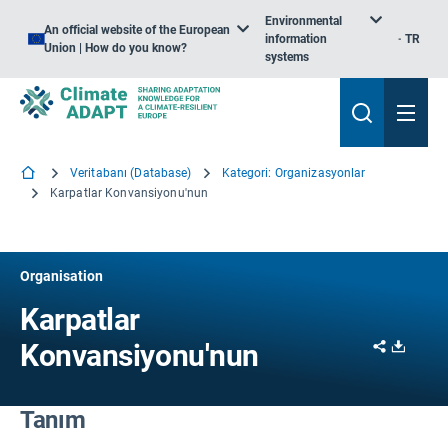
Environmental
An official website of the European
information
TR
Union | How do you know?
systems
Veritabanı (Database)
Kategori: Organizasyonlar
Karpatlar Konvansiyonu'nun
Organisation
Karpatlar
Share
Downl
Konvansiyonu'nun
Tanım