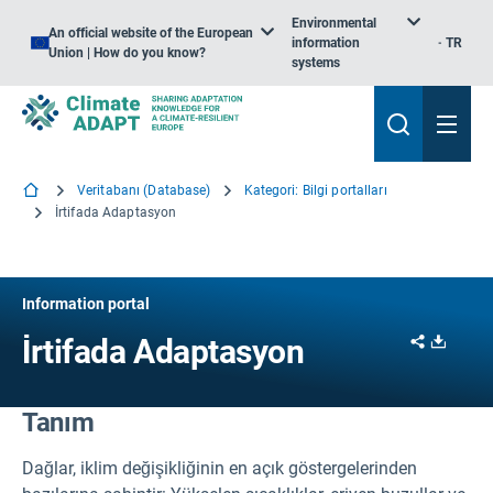
Environmental
An official website of the European
information
TR
Union | How do you know?
systems
Veritabanı (Database)
Kategori: Bilgi portalları
İrtifada Adaptasyon
Information portal
Share
Downl
İrtifada Adaptasyon
Tanım
Dağlar, iklim değişikliğinin en açık göstergelerinden