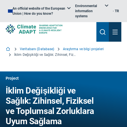
Environmental
An official website of the European
information
TR
Union | How do you know?
systems
Veritabanı (Database)
Araştırma ve bilgi projeleri
İklim Değişikliği ve Sağlık: Zihinsel, Fiziksel ve Toplumsal Zorluklara Uyum Sağlama
Project
İklim Değişikliği ve
Sağlık: Zihinsel, Fiziksel
ve Toplumsal Zorluklara
Uyum Sağlama