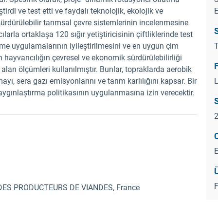
irdi ve test etti ve faydalı teknolojik, ekolojik ve
E
sürdürülebilir tarımsal çevre sistemlerinin incelenmesine
S
rla ortaklaşa 120 sığır yetiştiricisinin çiftliklerinde test
üreme uygulamalarının iyileştirilmesini ve en uygun çim
n hayvancılığın çevresel ve ekonomik sürdürülebilirliği
 alan ölçümleri kullanılmıştır. Bunlar, topraklarda aerobik
ayı, sera gazı emisyonlarını ve tarım karlılığını kapsar. Bir
L
aygınlaştırma politikasının uygulanmasına izin verecektir.
Ü
F
DES PRODUCTEURS DE VIANDES, France