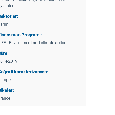
ylemleri
ektörler:
Tarım
Finansman Programı:
IFE - Environment and climate action
Süre:
2014-2019
Coğrafi karakterizasyon:
Europe
lkeler:
rance