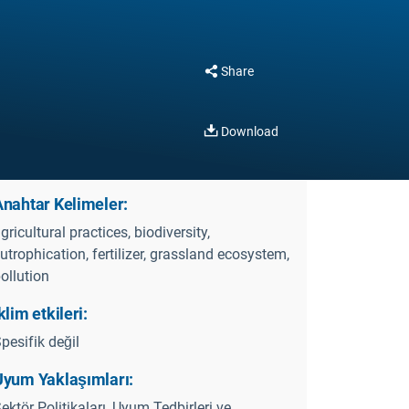
Share
Download
Anahtar Kelimeler:
gricultural practices, biodiversity,
utrophication, fertilizer, grassland ecosystem,
ollution
klim etkileri:
pesifik değil
Uyum Yaklaşımları:
ektör Politikaları, Uyum Tedbirleri ve