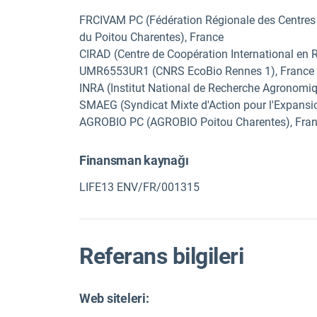
FRCIVAM PC (Fédération Régionale des Centres d'I
du Poitou Charentes), France
CIRAD (Centre de Coopération International en
UMR6553UR1 (CNRS EcoBio Rennes 1), France
INRA (Institut National de Recherche Agronomiq
SMAEG (Syndicat Mixte d'Action pour l'Expansio
AGROBIO PC (AGROBIO Poitou Charentes), Fra
Finansman kaynağı
LIFE13 ENV/FR/001315
Referans bilgileri
Web siteleri: