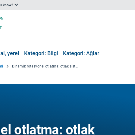
ou know?
al, yerel
Kategori: Bilgi
Kategori: Ağlar
ri
Dinamik rotasyonel otlatma: otlak sistemlerinin çevresel performansı: Yenilikçi bir teknolojinin gösterimi
l otlatma: otlak