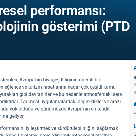
resel performansı:
olojinin gösterimi (PTD
a
stemleri, Avrupa'nın biyoçeşitliliğinin önemli bir
e
n eğlence ve turizm fırsatlarına kadar çok çeşitli kamu
p
 yutakları gibi davranırlar ve bu nedenle atmosferdeki sera
rlıktırlar. Tarımsal uygulamalardaki değişiklikler ve arazi
İ
 oranda yok olduğu ve günümüzde Avrupa'nın en tehdit
S
ına geliyor.
rformansını iyileştirmek ve sürdürülebilirliğini sağlamak
dı. Spesifik olarak, proje "dinamik rotasyonel otlatma"
S