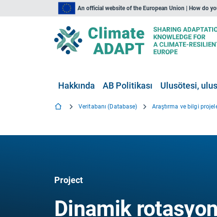
An official website of the European Union | How do y
Hakkında
AB Politikası
Ulusötesi, ulus
Veritabanı (Database)
Araştırma ve bilgi projele
Project
Dinamik rotasyone