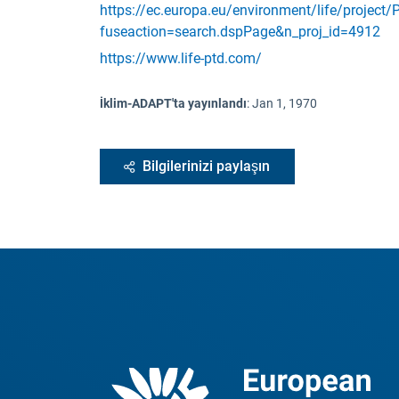
https://ec.europa.eu/environment/life/project/
fuseaction=search.dspPage&n_proj_id=4912
https://www.life-ptd.com/
İklim-ADAPT'ta yayınlandı
:
Jan 1, 1970
Bilgilerinizi paylaşın